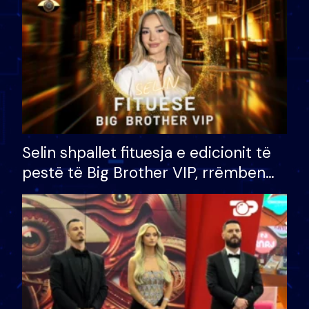
Selin shpallet fituesja e edicionit të
pestë të Big Brother VIP, rrëmben
çmimin e madh prej 100 mijë eurosh