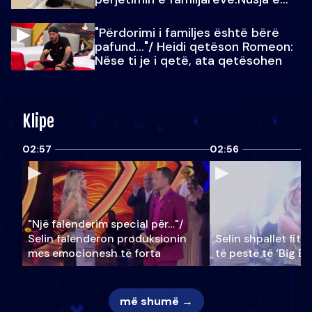
Julit…
"Përdorimi i familjes është bërë
pafund…"/ Heidi qetëson Romeon:
Nëse ti je i qetë, ata qetësohen
Klipe
02:57
02:56
"Një falenderim special për…"/
Selin falënderon produksionin
Selin shpallet fitu
mes emocionesh të forta
të pestë të ‘Big Br
më shumë →