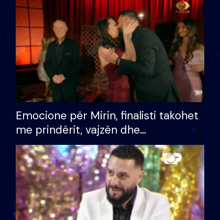
të fituar çmimin e madh
Emocione për Mirin, finalisti takohet
me prindërit, vajzën dhe
bashkëshorten: S’kemi ndonjë letër
divorci apo jo?