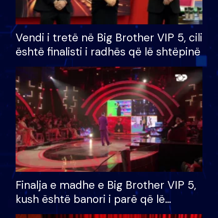
Vendi i tretë në Big Brother VIP 5, cili
është finalisti i radhës që lë shtëpinë
Finalja e madhe e Big Brother VIP 5,
kush është banori i parë që lë
shtëpinë dhe humb mundësinë për