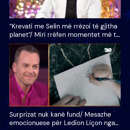
“Krevati me Selin më rrëzoi të gjitha
planet”/ Miri rrëfen momentet më të
bukura në shtëpinë e BB VIP: Do më
mungojë zilja e mëngjesit kur…
Surprizat nuk kanë fund/ Mesazhe
emocionuese për Ledion Liçon nga