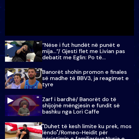
“Nëse i fut hundët në punët e
mija…”/ Gjesti flet me Livian pas
debatit me Eglin: Po të
paralajmëroj
Banorët shohin promon e finales
së madhe të BBV3, ja reagimet e
tyre
Zarf i bardhë/ Banorët do të
shijojnë mëngjesin e fundit së
bashku nga Lori Caffe
"Duhet të kesh limite ku prek, mos
lëndo"/Romeo-Heidit për
përjetimin e familjarëve:Nusja e