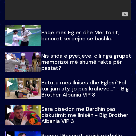
Paqe mes Eglës dhe Meritonit,
banorët kërcejnë së bashku
Nis sfida e pyetjeve, cili nga grupet
memorizoi më shumë fakte për
pastat?
Batuta mes Ilnisës dhe Eglës/“Fol
kur jam aty, jo pas krahëve…” - Big
Brother Albania VIP 3
Sara bisedon me Bardhin pas
diskutimit me Ilnisën - Big Brother
Albania VIP 3
Promo l Banorët sërish përballë