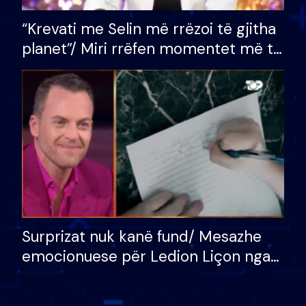
“Krevati me Selin më rrëzoi të gjitha
planet”/ Miri rrëfen momentet më të
bukura në shtëpinë e BB VIP: Do më
mungojë zilja e mëngjesit kur…
Surprizat nuk kanë fund/ Mesazhe
emocionuese për Ledion Liçon nga
nëna dhe fëmijët e tij, moderatori
nuk i mban dot lotët: Nuk meritoj…