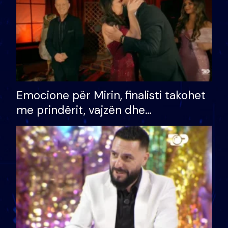
Emocione për Mirin, finalisti takohet
me prindërit, vajzën dhe
bashkëshorten: S’kemi ndonjë letër
divorci apo jo?