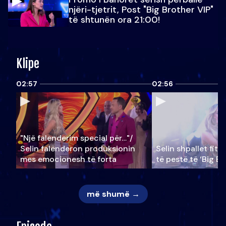
njëri-tjetrit, Post "Big Brother VIP"
të shtunën ora 21:00!
Klipe
02:57
02:56
"Një falenderim special për…"/
Selin falënderon produksionin
Selin shpallet fitu
mes emocionesh të forta
të pestë të ‘Big Br
më shumë →