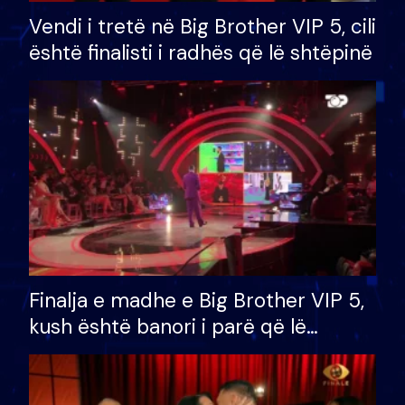
Vendi i tretë në Big Brother VIP 5, cili
është finalisti i radhës që lë shtëpinë
Finalja e madhe e Big Brother VIP 5,
kush është banori i parë që lë
shtëpinë dhe humb mundësinë për
të fituar çmimin e madh