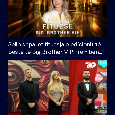
Selin shpallet fituesja e edicionit të
pestë të Big Brother VIP, rrëmben
çmimin e madh prej 100 mijë eurosh