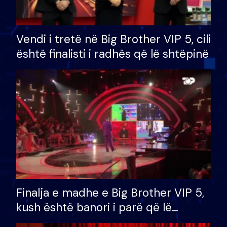
Vendi i tretë në Big Brother VIP 5, cili
është finalisti i radhës që lë shtëpinë
Finalja e madhe e Big Brother VIP 5,
kush është banori i parë që lë
shtëpinë dhe humb mundësinë për