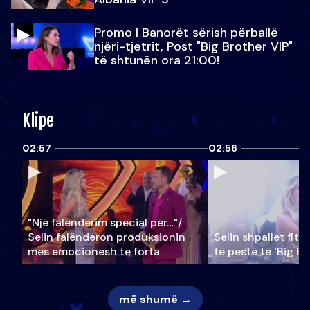
Promo l Banorët sërish përballë
njëri-tjetrit, Post "Big Brother VIP"
të shtunën ora 21:00!
Klipe
02:57
02:56
"Një falenderim special për…"/
Selin falënderon produksionin
Selin shpallet fitu
mes emocionesh të forta
të pestë të ‘Big Br
më shumë →