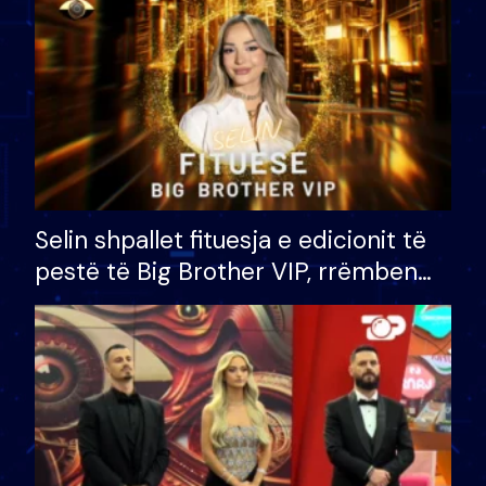
Selin shpallet fituesja e edicionit të
pestë të Big Brother VIP, rrëmben
çmimin e madh prej 100 mijë eurosh