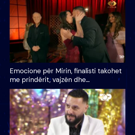
të fituar çmimin e madh
Emocione për Mirin, finalisti takohet
me prindërit, vajzën dhe
bashkëshorten: S’kemi ndonjë letër
divorci apo jo?