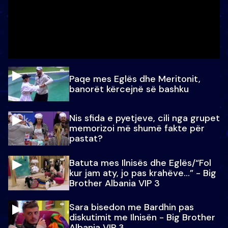
Paqe mes Eglës dhe Meritonit,
banorët kërcejnë së bashku
Nis sfida e pyetjeve, cili nga grupet
memorizoi më shumë fakte për
pastat?
Batuta mes Ilnisës dhe Eglës/“Fol
kur jam aty, jo pas krahëve…” - Big
Brother Albania VIP 3
Sara bisedon me Bardhin pas
diskutimit me Ilnisën - Big Brother
Albania VIP 3