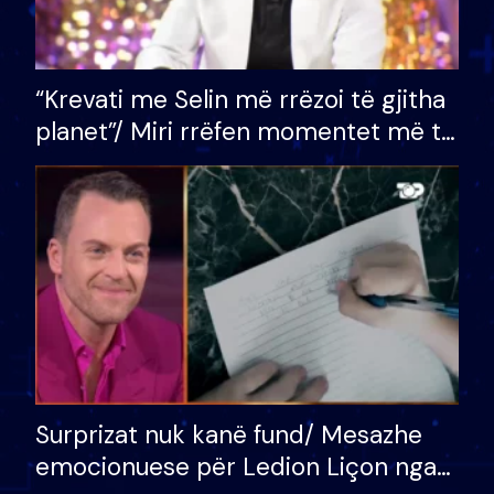
“Krevati me Selin më rrëzoi të gjitha
planet”/ Miri rrëfen momentet më të
bukura në shtëpinë e BB VIP: Do më
mungojë zilja e mëngjesit kur…
Surprizat nuk kanë fund/ Mesazhe
emocionuese për Ledion Liçon nga