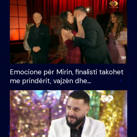
të fituar çmimin e madh
Emocione për Mirin, finalisti takohet
me prindërit, vajzën dhe
bashkëshorten: S’kemi ndonjë letër
divorci apo jo?