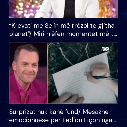
“Krevati me Selin më rrëzoi të gjitha
planet”/ Miri rrëfen momentet më të
bukura në shtëpinë e BB VIP: Do më
mungojë zilja e mëngjesit kur…
Surprizat nuk kanë fund/ Mesazhe
emocionuese për Ledion Liçon nga