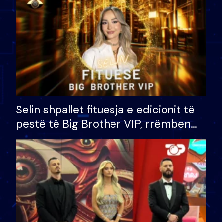
Selin shpallet fituesja e edicionit të
pestë të Big Brother VIP, rrëmben
çmimin e madh prej 100 mijë eurosh