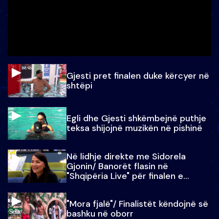
Gjesti pret finalen duke kërcyer në
shtëpi
Egli dhe Gjesti shkëmbejnë puthje
teksa shijojnë muzikën në pishinë
Në lidhje direkte me Sidorela
Gjonin/ Banorët flasin në
"Shqipëria Live" për finalen e
madhe
"Mora fjalë"/ Finalistët këndojnë së
bashku në oborr