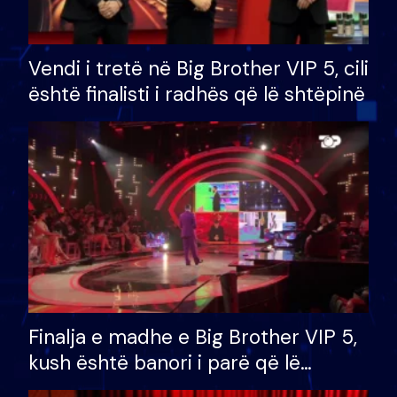
Vendi i tretë në Big Brother VIP 5, cili
është finalisti i radhës që lë shtëpinë
Finalja e madhe e Big Brother VIP 5,
kush është banori i parë që lë
shtëpinë dhe humb mundësinë për