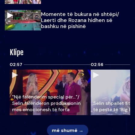
Momente të bukura në shtëpi/
Laerti dhe Rozana hidhen së
bashku në pishinë
Klipe
02:57
02:56
"Një falenderim special për…"/
Selin falënderon produksionin
Selin shpallet fitu
mes emocionesh të forta
të pestë të ‘Big Br
më shumë →