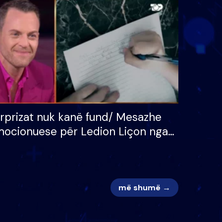
 për
S’kemi ndonjë letër divorci
adh
apo jo?
rprizat nuk kanë fund/ Mesazhe
ocionuese për Ledion Liçon nga
na dhe fëmijët e tij, moderatori
k i mban dot lotët: Nuk meritoj…
më shumë →