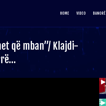
HOME
VIDEO
BANORË
et që mban”/ Klajdi-
rrë…