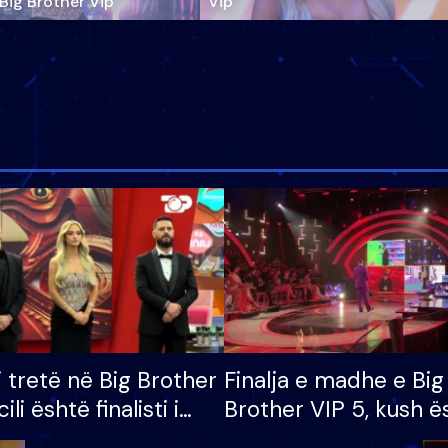
‘Big Brother Vip’
Vip"
i tretë në Big Brother
Finalja e madhe e Big
cili është finalisti i
Brother VIP 5, kush ë
 që lë shtëpinë
banori i parë që lë sh