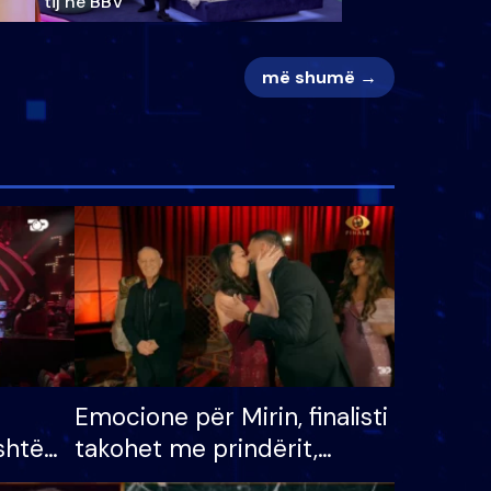
tij në BBV
më shumë →
Emocione për Mirin, finalisti
shtë
takohet me prindërit,
tëpinë
vajzën dhe bashkëshorten: