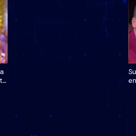
dhe humb mundësinë
të fituar çmimin e m
ha
Su
të
em
më
në
nu