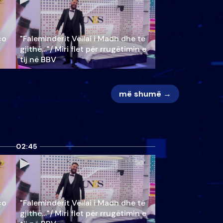
ço
"Faleminderit Vëllai i Madh dhe të
gjithë…"/ Miri flet për rrugëtimin e
tij në BBV
më shumë →
02:45
ço
"Faleminderit Vëllai i Madh dhe të
gjithë…"/ Miri flet për rrugëtimin e