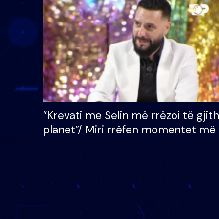
çmimin e madh prej 100
mijë eurosh
“Krevati me Selin më rrëzoi të gjit
planet”/ Miri rrëfen momentet më 
bukura në shtëpinë e BB VIP: Do 
mungojë zilja e mëngjesit kur…