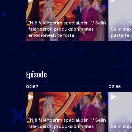
"Një falenderim special për…"/ Selin
falënderon produksionin mes
Selin shpa
emocionesh të forta
pestë të 
Episode
02:57
02:56
"Një falenderim special për…"/ Selin
falënderon produksionin mes
Selin shpa