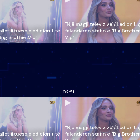
"Një magji televizive"/ Ledion Li
llet fituese e edicionit të
falenderon stafin e "Big Brother
‘Big Brother Vip’
Vip"
02:51
"Një magji televizive"/ Ledion Li
llet fituese e edicionit të
falenderon stafin e "Big Brother