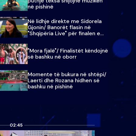
puthje teksa shijojnë muzikën
në pishinë
Në lidhje direkte me Sidorela
Gjonin/ Banorët flasin në
"Shqipëria Live" për finalen e
madhe
"Mora fjalë"/ Finalistët këndojnë
së bashku në oborr
Momente të bukura në shtëpi/
Laerti dhe Rozana hidhen së
bashku në pishinë
02:45