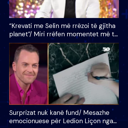
“Krevati me Selin më rrëzoi të gjitha
planet”/ Miri rrëfen momentet më të
bukura në shtëpinë e BB VIP: Do më
mungojë zilja e mëngjesit kur…
Surprizat nuk kanë fund/ Mesazhe
emocionuese për Ledion Liçon nga