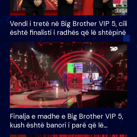
Vendi i tretë në Big Brother VIP 5, cili
është finalisti i radhës që lë shtëpinë
Finalja e madhe e Big Brother VIP 5,
kush është banori i parë që lë
shtëpinë dhe humb mundësinë për