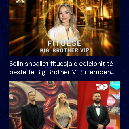
Selin shpallet fituesja e edicionit të
pestë të Big Brother VIP, rrëmben
çmimin e madh prej 100 mijë eurosh