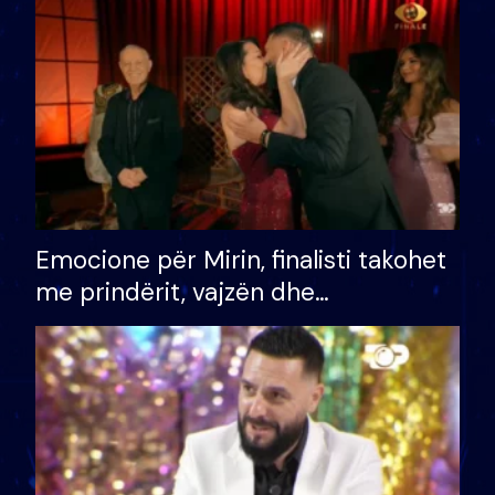
të fituar çmimin e madh
Emocione për Mirin, finalisti takohet
me prindërit, vajzën dhe
bashkëshorten: S’kemi ndonjë letër
divorci apo jo?