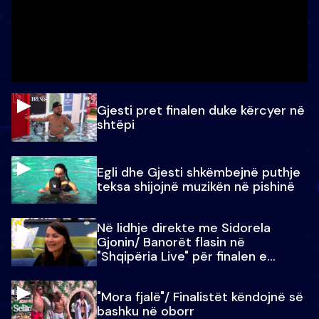
Gjesti pret finalen duke kërcyer në
shtëpi
Egli dhe Gjesti shkëmbejnë puthje
teksa shijojnë muzikën në pishinë
Në lidhje direkte me Sidorela
Gjonin/ Banorët flasin në
"Shqipëria Live" për finalen e
madhe
"Mora fjalë"/ Finalistët këndojnë së
bashku në oborr