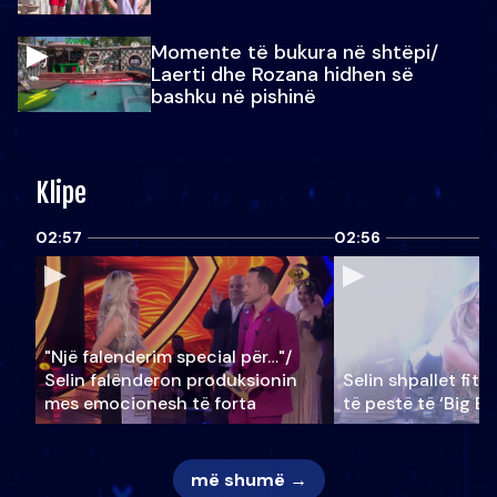
Momente të bukura në shtëpi/
Laerti dhe Rozana hidhen së
bashku në pishinë
Klipe
02:57
02:56
"Një falenderim special për…"/
Selin falënderon produksionin
Selin shpallet fitu
mes emocionesh të forta
të pestë të ‘Big Br
më shumë →