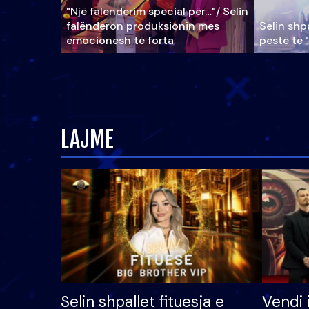
"Një falenderim special për…"/ Selin
falënderon produksionin mes
Selin shpa
emocionesh të forta
pestë të 
LAJME
Selin shpallet fituesja e
Vendi 