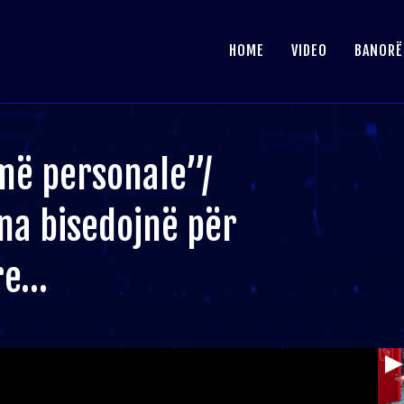
HOME
VIDEO
BANORË
më personale”/
ana bisedojnë për
yre…