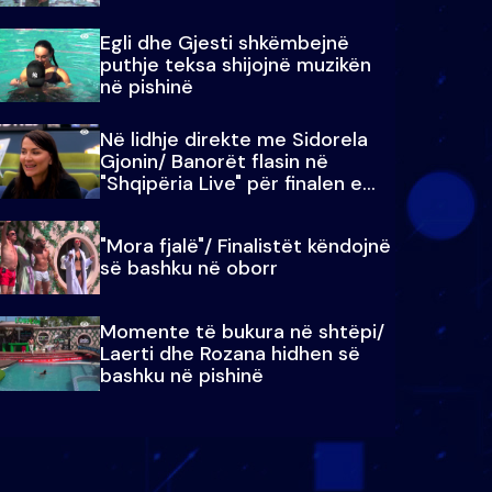
Egli dhe Gjesti shkëmbejnë
puthje teksa shijojnë muzikën
në pishinë
Në lidhje direkte me Sidorela
Gjonin/ Banorët flasin në
"Shqipëria Live" për finalen e
madhe
"Mora fjalë"/ Finalistët këndojnë
së bashku në oborr
Momente të bukura në shtëpi/
Laerti dhe Rozana hidhen së
bashku në pishinë