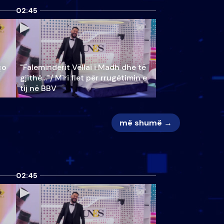
02:45
ço
"Faleminderit Vëllai i Madh dhe të
gjithë…"/ Miri flet për rrugëtimin e
tij në BBV
më shumë →
02:45