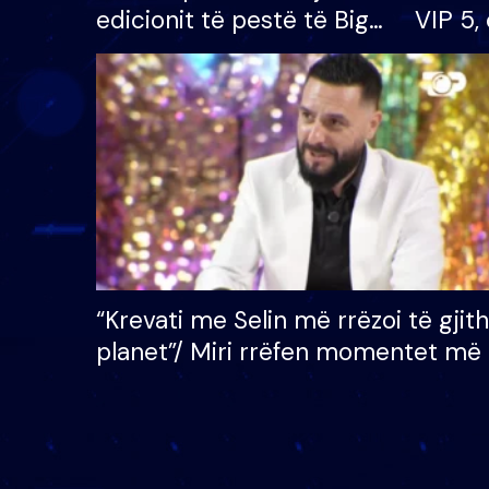
edicionit të pestë të Big
VIP 5, 
Brother VIP, rrëmben
radhës
çmimin e madh prej 100
mijë eurosh
“Krevati me Selin më rrëzoi të gjit
planet”/ Miri rrëfen momentet më 
bukura në shtëpinë e BB VIP: Do 
mungojë zilja e mëngjesit kur…