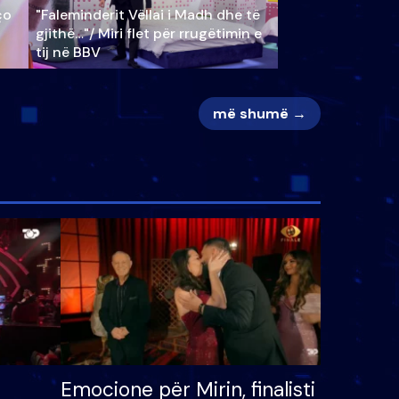
ço
"Faleminderit Vëllai i Madh dhe të
gjithë…"/ Miri flet për rrugëtimin e
tij në BBV
më shumë →
Emocione për Mirin, finalisti