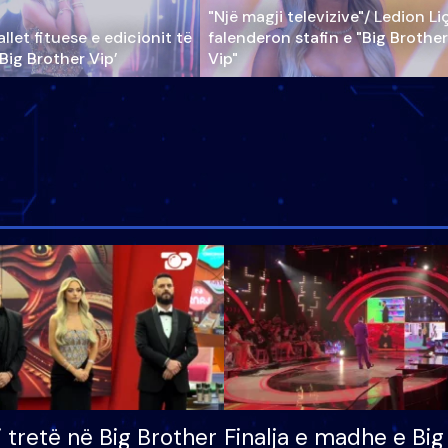
"Një magji televizive"/ Ledion Li
llet fituese e edicionit të
falenderon stafin e "Big Brother
‘Big Brother Vip’
Vip"
i tretë në Big Brother
Finalja e madhe e Big