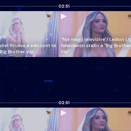
02:51
"Një magji televizive"/ Ledion Li
llet fituese e edicionit të
falenderon stafin e "Big Brother
‘Big Brother Vip’
Vip"
02:51