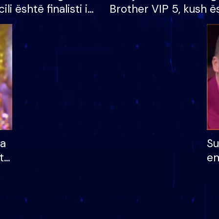
cili është finalisti i
Brother VIP 5, kush ë
 që lë shtëpinë
banori i parë që lë sh
dhe humb mundësinë
të fituar çmimin e m
ha
Su
të
em
më
në
nu