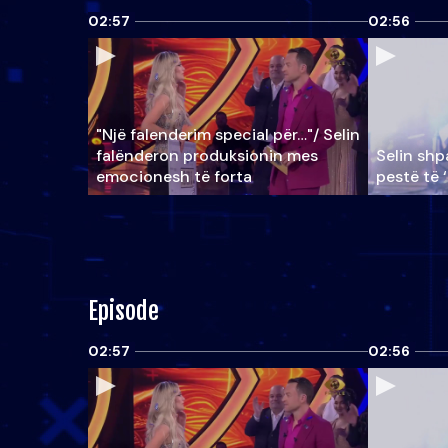
02:57
02:56
"Një falenderim special për…"/ Selin
falënderon produksionin mes
Selin shpa
emocionesh të forta
pestë të 
Episode
02:57
02:56