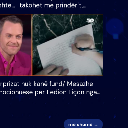
shtë
takohet me prindërit,
tëpinë
vajzën dhe bashkëshorten:
 për
S’kemi ndonjë letër divorci
adh
apo jo?
rprizat nuk kanë fund/ Mesazhe
ocionuese për Ledion Liçon nga
na dhe fëmijët e tij, moderatori
k i mban dot lotët: Nuk meritoj…
më shumë →