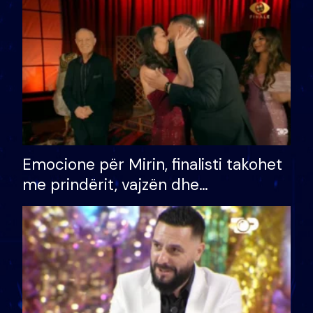
të fituar çmimin e madh
Emocione për Mirin, finalisti takohet
me prindërit, vajzën dhe
bashkëshorten: S’kemi ndonjë letër
divorci apo jo?