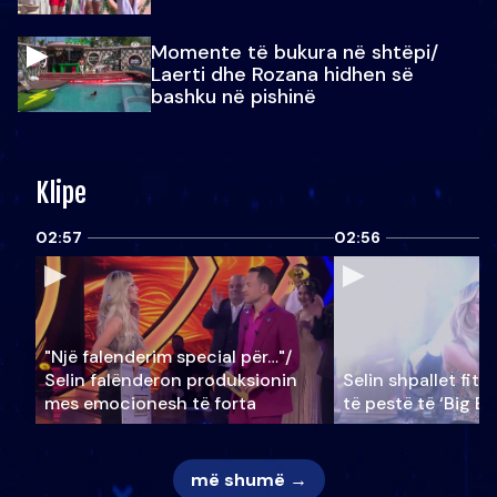
Momente të bukura në shtëpi/
Laerti dhe Rozana hidhen së
bashku në pishinë
Klipe
02:57
02:56
"Një falenderim special për…"/
Selin falënderon produksionin
Selin shpallet fitu
mes emocionesh të forta
të pestë të ‘Big Br
më shumë →