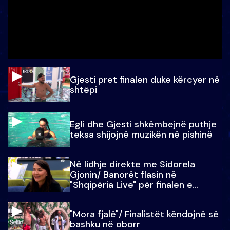
Gjesti pret finalen duke kërcyer në
shtëpi
Egli dhe Gjesti shkëmbejnë puthje
teksa shijojnë muzikën në pishinë
Në lidhje direkte me Sidorela
Gjonin/ Banorët flasin në
"Shqipëria Live" për finalen e
madhe
"Mora fjalë"/ Finalistët këndojnë së
bashku në oborr