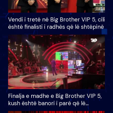
Vendi i tretë në Big Brother VIP 5, cili
është finalisti i radhës që lë shtëpinë
Finalja e madhe e Big Brother VIP 5,
kush është banori i parë që lë
shtëpinë dhe humb mundësinë për