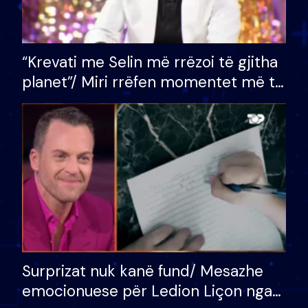
“Krevati me Selin më rrëzoi të gjitha
planet”/ Miri rrëfen momentet më të
bukura në shtëpinë e BB VIP: Do më
mungojë zilja e mëngjesit kur…
Surprizat nuk kanë fund/ Mesazhe
emocionuese për Ledion Liçon nga