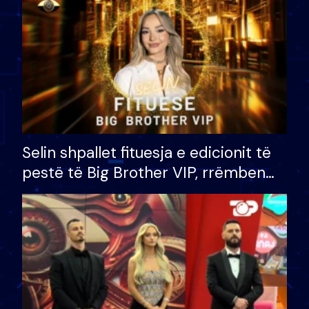
Selin shpallet fituesja e edicionit të
pestë të Big Brother VIP, rrëmben
çmimin e madh prej 100 mijë eurosh