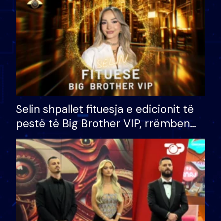
Selin shpallet fituesja e edicionit të
pestë të Big Brother VIP, rrëmben
çmimin e madh prej 100 mijë eurosh