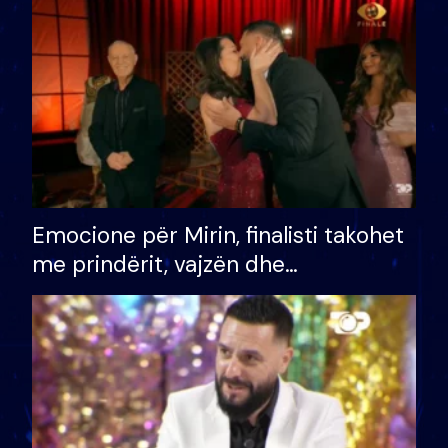
të fituar çmimin e madh
Emocione për Mirin, finalisti takohet
me prindërit, vajzën dhe
bashkëshorten: S’kemi ndonjë letër
divorci apo jo?