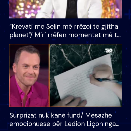
“Krevati me Selin më rrëzoi të gjitha
planet”/ Miri rrëfen momentet më të
bukura në shtëpinë e BB VIP: Do më
mungojë zilja e mëngjesit kur…
Surprizat nuk kanë fund/ Mesazhe
emocionuese për Ledion Liçon nga