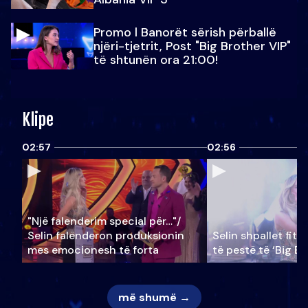
Promo l Banorët sërish përballë
njëri-tjetrit, Post "Big Brother VIP"
të shtunën ora 21:00!
Klipe
02:57
02:56
"Një falenderim special për…"/
Selin falënderon produksionin
Selin shpallet fitu
mes emocionesh të forta
të pestë të ‘Big Br
më shumë →