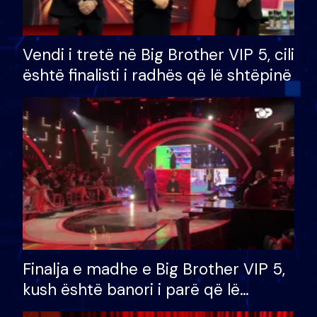
Vendi i tretë në Big Brother VIP 5, cili
është finalisti i radhës që lë shtëpinë
Finalja e madhe e Big Brother VIP 5,
kush është banori i parë që lë
shtëpinë dhe humb mundësinë për