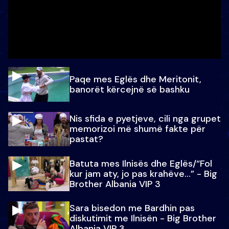
Paqe mes Eglës dhe Meritonit,
banorët kërcejnë së bashku
Nis sfida e pyetjeve, cili nga grupet
memorizoi më shumë fakte për
pastat?
Batuta mes Ilnisës dhe Eglës/“Fol
kur jam aty, jo pas krahëve…” - Big
Brother Albania VIP 3
Sara bisedon me Bardhin pas
diskutimit me Ilnisën - Big Brother
Albania VIP 3