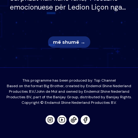
emocionuese për Ledion Liçon nga
nëna dhe fëmijët e tij, moderatori
nuk i mban dot lotët: Nuk meritoj…
më shumë →
This programme has been produced by:
Top Channel
Based on the format Big Brother, created by Endemol Shine Nederland
Producties B.V./John de Mol and owned by Endemol Shine Nederland
Producties BV., part of the Banijay Group, distributed by Banijay Rights.
Copyright © Endamol Shine Nederland Producties B.V.