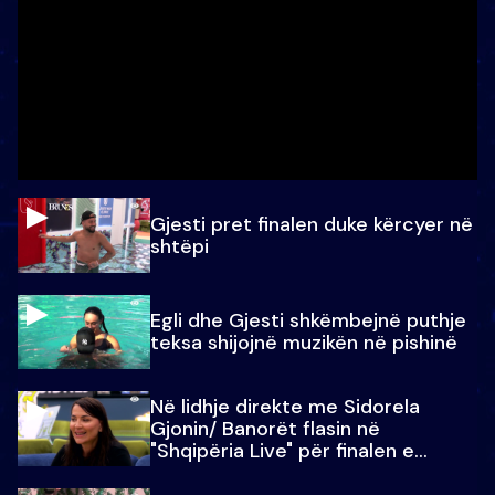
Gjesti pret finalen duke kërcyer në
shtëpi
Egli dhe Gjesti shkëmbejnë puthje
teksa shijojnë muzikën në pishinë
Në lidhje direkte me Sidorela
Gjonin/ Banorët flasin në
"Shqipëria Live" për finalen e
madhe