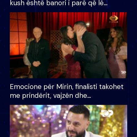
kush është banori i parë që lë
shtëpinë dhe humb mundësinë për
të fituar çmimin e madh
Emocione për Mirin, finalisti takohet
me prindërit, vajzën dhe
bashkëshorten: S’kemi ndonjë letër
divorci apo jo?