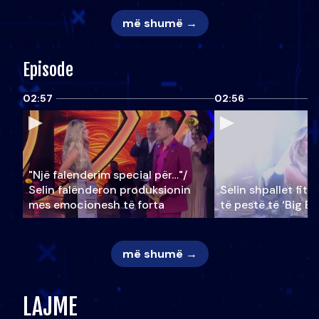
më shumë →
Episode
02:57
02:56
"Një falenderim special për…"/
Selin falënderon produksionin
Selin shpallet fitu
mes emocionesh të forta
të pestë të ‘Big Br
më shumë →
LAJME