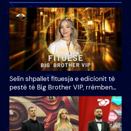
Selin shpallet fituesja e edicionit të
pestë të Big Brother VIP, rrëmben
çmimin e madh prej 100 mijë eurosh