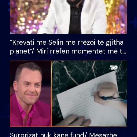
“Krevati me Selin më rrëzoi të gjitha
planet”/ Miri rrëfen momentet më të
bukura në shtëpinë e BB VIP: Do më
mungojë zilja e mëngjesit kur…
Surprizat nuk kanë fund/ Mesazhe