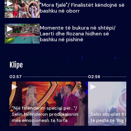
"Mora fjalë"/ Finalistët këndojnë së
bashku në oborr
Momente të bukura në shtëpi/
Laerti dhe Rozana hidhen së
bashku në pishinë
Klipe
02:57
02:56
"Një falenderim special për…"/
Selin falënderon produksionin
Selin shpallet fitu
mes emocionesh të forta
të pestë të ‘Big Br