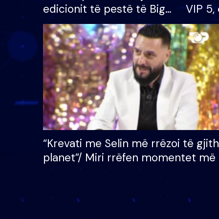
edicionit të pestë të Big
VIP 5, 
Brother VIP, rrëmben
radhës
çmimin e madh prej 100
mijë eurosh
“Krevati me Selin më rrëzoi të gjit
planet”/ Miri rrëfen momentet më 
bukura në shtëpinë e BB VIP: Do 
mungojë zilja e mëngjesit kur…