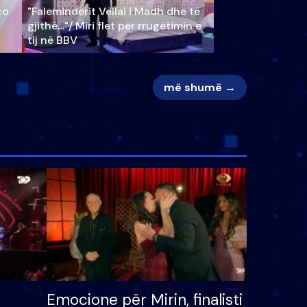
ço
"Faleminderit Vëllai i Madh dhe të
gjithë…"/ Miri flet për rrugëtimin e
tij në BBV
më shumë →
Emocione për Mirin, finalisti