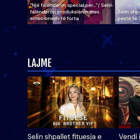
"Një falenderim special për…"/ Selin
falënderon produksionin mes
Selin shpa
emocionesh të forta
pestë të 
LAJME
Selin shpallet fituesja e
Vendi 