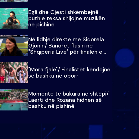
Egli dhe Gjesti shkëmbejnë
puthje teksa shijojnë muzikën
në pishinë
Në lidhje direkte me Sidorela
Gjonin/ Banorët flasin në
"Shqipëria Live" për finalen e
madhe
"Mora fjalë"/ Finalistët këndojnë
së bashku në oborr
Momente të bukura në shtëpi/
Laerti dhe Rozana hidhen së
bashku në pishinë