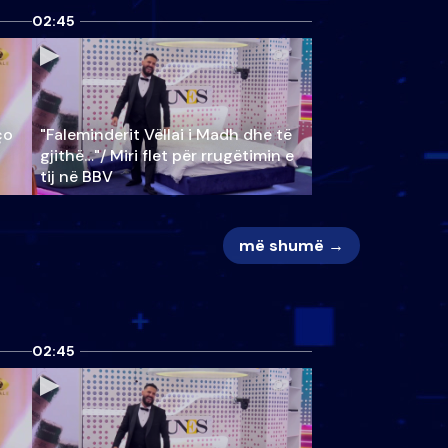
02:45
ço
"Faleminderit Vëllai i Madh dhe të
gjithë…"/ Miri flet për rrugëtimin e
tij në BBV
më shumë →
02:45