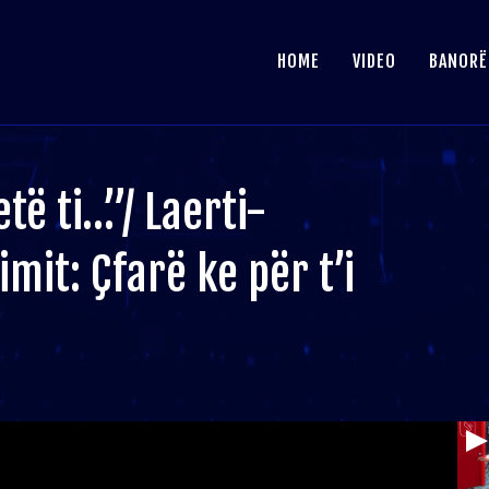
HOME
VIDEO
BANORË
të ti…”/ Laerti-
mit: Çfarë ke për t’i