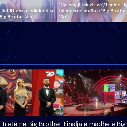
"Një magji televizive"/ Ledion Li
llet fituese e edicionit të
falenderon stafin e "Big Brother
‘Big Brother Vip’
Vip"
i tretë në Big Brother
Finalja e madhe e Big