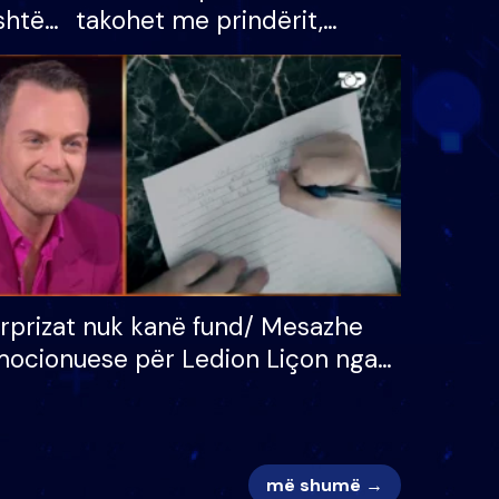
shtë
takohet me prindërit,
tëpinë
vajzën dhe bashkëshorten:
 për
S’kemi ndonjë letër divorci
adh
apo jo?
rprizat nuk kanë fund/ Mesazhe
ocionuese për Ledion Liçon nga
na dhe fëmijët e tij, moderatori
k i mban dot lotët: Nuk meritoj…
më shumë →