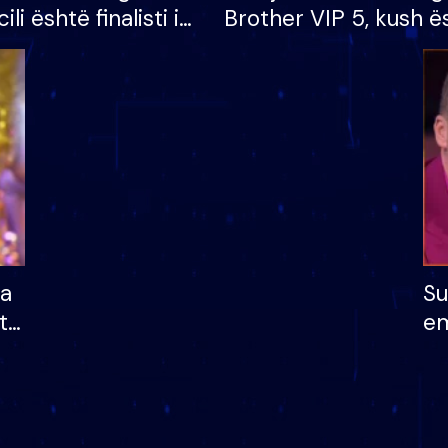
cili është finalisti i
Brother VIP 5, kush ë
 që lë shtëpinë
banori i parë që lë sh
dhe humb mundësinë
të fituar çmimin e m
ha
Su
të
em
më
në
nu