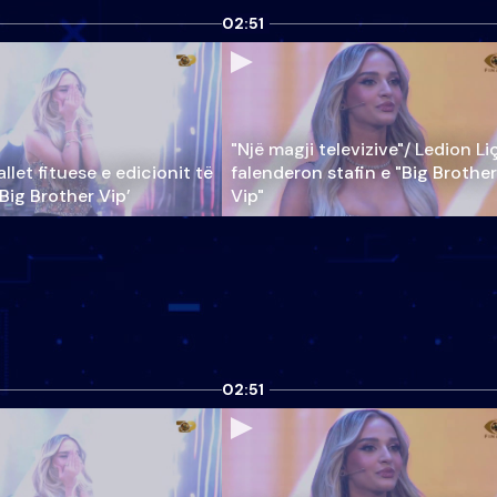
02:51
"Një magji televizive"/ Ledion Li
llet fituese e edicionit të
falenderon stafin e "Big Brother
‘Big Brother Vip’
Vip"
02:51