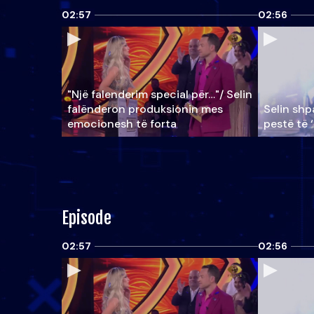
02:57
02:56
"Një falenderim special për…"/ Selin
falënderon produksionin mes
Selin shpa
emocionesh të forta
pestë të 
Episode
02:57
02:56