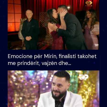
të fituar çmimin e madh
Emocione për Mirin, finalisti takohet
me prindërit, vajzën dhe
bashkëshorten: S’kemi ndonjë letër
divorci apo jo?