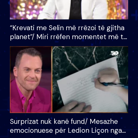
“Krevati me Selin më rrëzoi të gjitha
planet”/ Miri rrëfen momentet më të
bukura në shtëpinë e BB VIP: Do më
mungojë zilja e mëngjesit kur…
Surprizat nuk kanë fund/ Mesazhe
emocionuese për Ledion Liçon nga