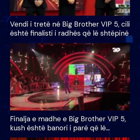
Vendi i tretë në Big Brother VIP 5, cili
është finalisti i radhës që lë shtëpinë
Finalja e madhe e Big Brother VIP 5,
kush është banori i parë që lë
shtëpinë dhe humb mundësinë për