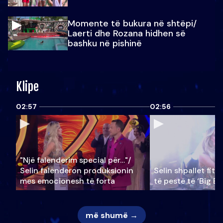
Momente të bukura në shtëpi/
Laerti dhe Rozana hidhen së
bashku në pishinë
Klipe
02:57
02:56
"Një falenderim special për…"/
Selin falënderon produksionin
Selin shpallet fitu
mes emocionesh të forta
të pestë të ‘Big Br
më shumë →