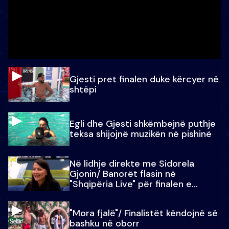
Gjesti pret finalen duke kërcyer në
shtëpi
Egli dhe Gjesti shkëmbejnë puthje
teksa shijojnë muzikën në pishinë
Në lidhje direkte me Sidorela
Gjonin/ Banorët flasin në
"Shqipëria Live" për finalen e
madhe
"Mora fjalë"/ Finalistët këndojnë së
bashku në oborr