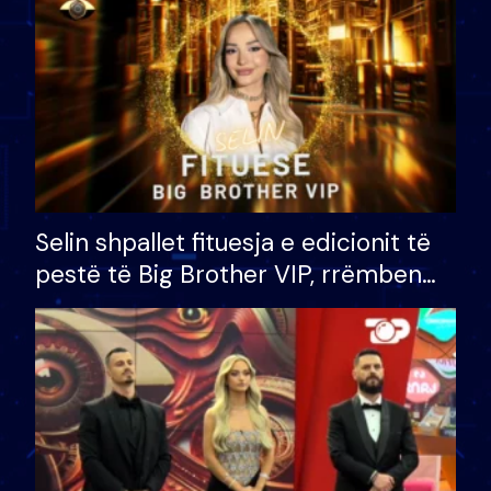
Selin shpallet fituesja e edicionit të
pestë të Big Brother VIP, rrëmben
çmimin e madh prej 100 mijë eurosh