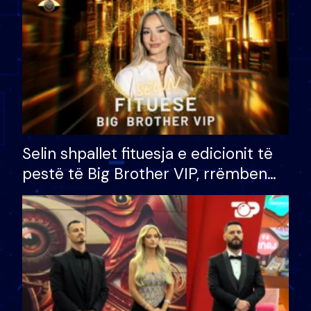
Selin shpallet fituesja e edicionit të
pestë të Big Brother VIP, rrëmben
çmimin e madh prej 100 mijë eurosh