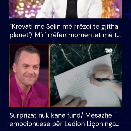
“Krevati me Selin më rrëzoi të gjitha
planet”/ Miri rrëfen momentet më të
bukura në shtëpinë e BB VIP: Do më
mungojë zilja e mëngjesit kur…
Surprizat nuk kanë fund/ Mesazhe
emocionuese për Ledion Liçon nga