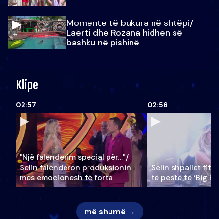
Momente të bukura në shtëpi/
Laerti dhe Rozana hidhen së
bashku në pishinë
Klipe
02:57
02:56
"Një falenderim special për…"/
Selin falënderon produksionin
Selin shpallet fitu
mes emocionesh të forta
të pestë të ‘Big Br
më shumë →