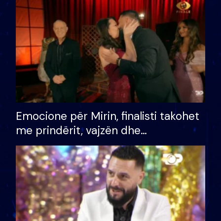
të fituar çmimin e madh
Emocione për Mirin, finalisti takohet
me prindërit, vajzën dhe
bashkëshorten: S’kemi ndonjë letër
divorci apo jo?