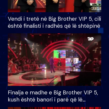
Vendi i tretë në Big Brother VIP 5, cili
është finalisti i radhës që lë shtëpinë
Finalja e madhe e Big Brother VIP 5,
kush është banori i parë që lë
shtëpinë dhe humb mundësinë për