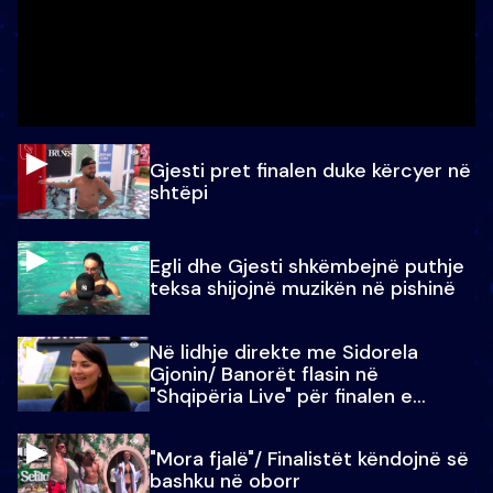
Gjesti pret finalen duke kërcyer në
shtëpi
Egli dhe Gjesti shkëmbejnë puthje
teksa shijojnë muzikën në pishinë
Në lidhje direkte me Sidorela
Gjonin/ Banorët flasin në
"Shqipëria Live" për finalen e
madhe
"Mora fjalë"/ Finalistët këndojnë së
bashku në oborr