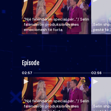
"Një falenderim special për…"/ Selin
falënderon produksionin mes
Selin shpa
emocionesh të forta
pestë të 
Episode
02:57
02:56
"Një falenderim special për…"/ Selin
falënderon produksionin mes
Selin shpa