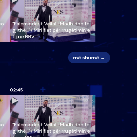
ço
"Faleminderit Vëllai i Madh dhe të
gjithë…"/ Miri flet për rrugëtimin e
tij në BBV
më shumë →
02:45
ço
"Faleminderit Vëllai i Madh dhe të
gjithë…"/ Miri flet për rrugëtimin e