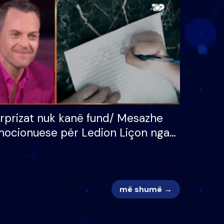
 për
S’kemi ndonjë letër divorci
adh
apo jo?
rprizat nuk kanë fund/ Mesazhe
ocionuese për Ledion Liçon nga
na dhe fëmijët e tij, moderatori
k i mban dot lotët: Nuk meritoj…
më shumë →