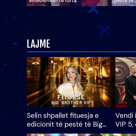
emocionesh të forta
pestë të 
LAJME
Selin shpallet fituesja e
Vendi 
edicionit të pestë të Big
VIP 5, 
Brother VIP, rrëmben
radhës