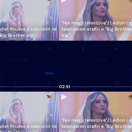
"Një magji televizive"/ Ledion Li
llet fituese e edicionit të
falenderon stafin e "Big Brother
‘Big Brother Vip’
Vip"
02:51
"Një magji televizive"/ Ledion Li
llet fituese e edicionit të
falenderon stafin e "Big Brother