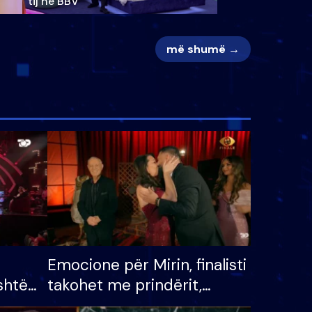
tij në BBV
më shumë →
Emocione për Mirin, finalisti
shtë
takohet me prindërit,
tëpinë
vajzën dhe bashkëshorten: