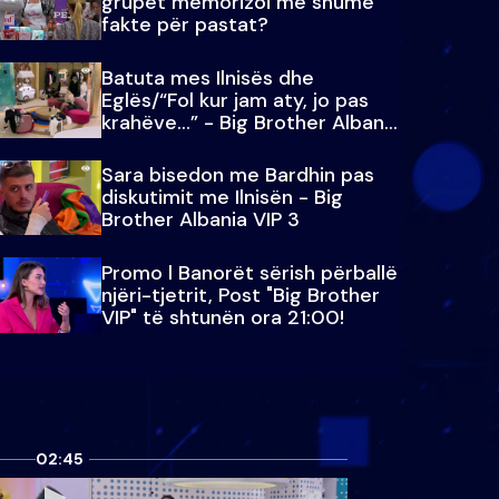
grupet memorizoi më shumë
fakte për pastat?
Batuta mes Ilnisës dhe
Eglës/“Fol kur jam aty, jo pas
krahëve…” - Big Brother Albania
VIP 3
Sara bisedon me Bardhin pas
diskutimit me Ilnisën - Big
Brother Albania VIP 3
Promo l Banorët sërish përballë
njëri-tjetrit, Post "Big Brother
VIP" të shtunën ora 21:00!
02:45