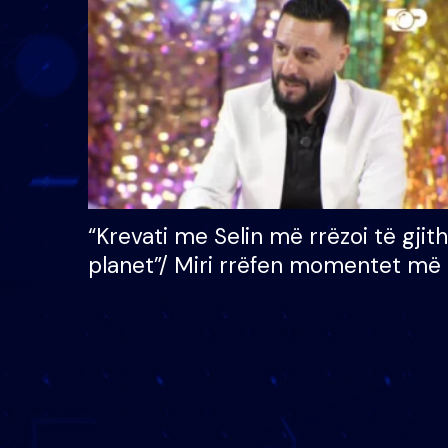
çmimin e madh prej 100
mijë eurosh
“Krevati me Selin më rrëzoi të gjit
planet”/ Miri rrëfen momentet më 
bukura në shtëpinë e BB VIP: Do 
mungojë zilja e mëngjesit kur…