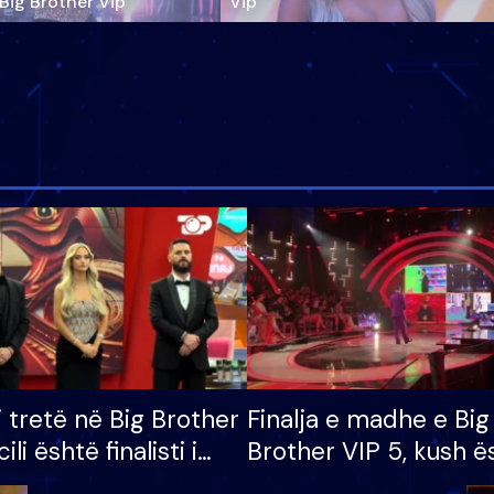
‘Big Brother Vip’
Vip"
i tretë në Big Brother
Finalja e madhe e Big
cili është finalisti i
Brother VIP 5, kush ë
 që lë shtëpinë
banori i parë që lë sh