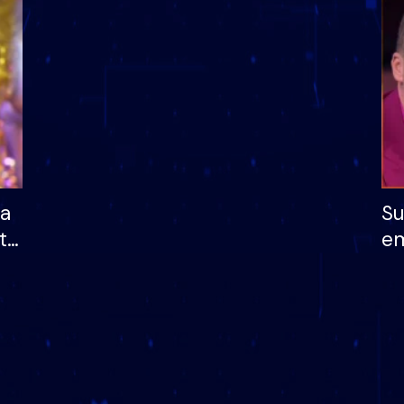
dhe humb mundësinë
të fituar çmimin e m
ha
Su
të
em
më
në
nu