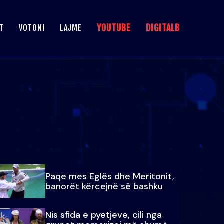
YOUTUBE
DIGITALB
T
VOTONI
LAJME
Paqe mes Eglës dhe Meritonit,
banorët kërcejnë së bashku
Nis sfida e pyetjeve, cili nga