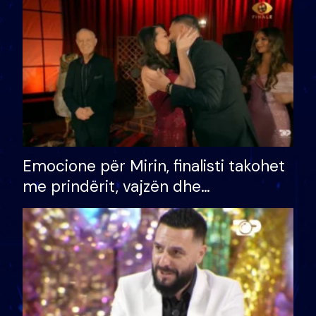
të fituar çmimin e madh
Emocione për Mirin, finalisti takohet
me prindërit, vajzën dhe
bashkëshorten: S’kemi ndonjë letër
divorci apo jo?