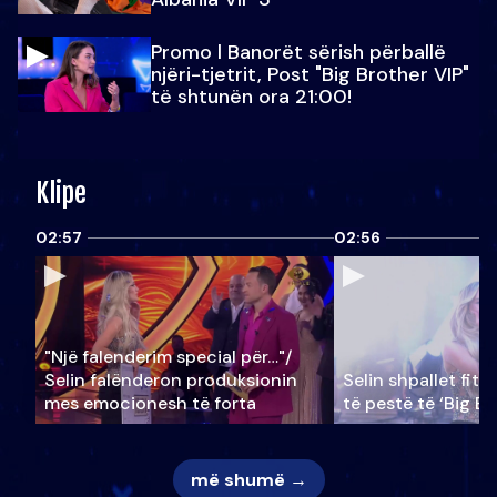
Promo l Banorët sërish përballë
njëri-tjetrit, Post "Big Brother VIP"
të shtunën ora 21:00!
Klipe
02:57
02:56
"Një falenderim special për…"/
Selin falënderon produksionin
Selin shpallet fitu
mes emocionesh të forta
të pestë të ‘Big Br
më shumë →