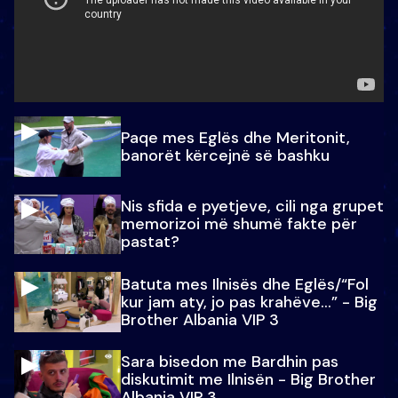
Paqe mes Eglës dhe Meritonit,
banorët kërcejnë së bashku
Nis sfida e pyetjeve, cili nga grupet
memorizoi më shumë fakte për
pastat?
Batuta mes Ilnisës dhe Eglës/“Fol
kur jam aty, jo pas krahëve…” - Big
Brother Albania VIP 3
Sara bisedon me Bardhin pas
diskutimit me Ilnisën - Big Brother
Albania VIP 3