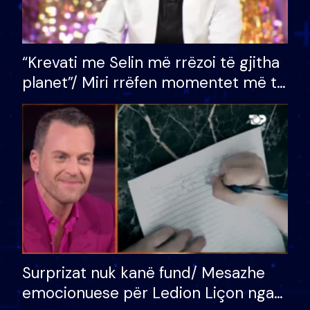
“Krevati me Selin më rrëzoi të gjitha
planet”/ Miri rrëfen momentet më të
bukura në shtëpinë e BB VIP: Do më
mungojë zilja e mëngjesit kur…
Surprizat nuk kanë fund/ Mesazhe
emocionuese për Ledion Liçon nga