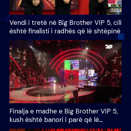
Vendi i tretë në Big Brother VIP 5, cili
është finalisti i radhës që lë shtëpinë
Finalja e madhe e Big Brother VIP 5,
kush është banori i parë që lë
shtëpinë dhe humb mundësinë për