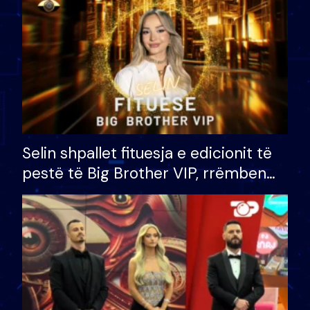
Selin shpallet fituesja e edicionit të
pestë të Big Brother VIP, rrëmben
çmimin e madh prej 100 mijë eurosh