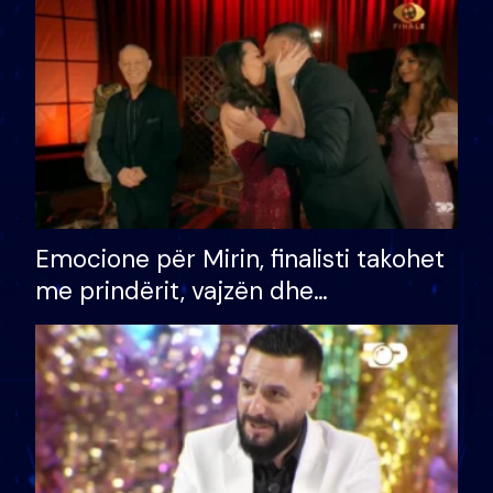
të fituar çmimin e madh
Emocione për Mirin, finalisti takohet
me prindërit, vajzën dhe
bashkëshorten: S’kemi ndonjë letër
divorci apo jo?