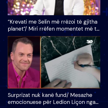
“Krevati me Selin më rrëzoi të gjitha
planet”/ Miri rrëfen momentet më të
bukura në shtëpinë e BB VIP: Do më
mungojë zilja e mëngjesit kur…
Surprizat nuk kanë fund/ Mesazhe
emocionuese për Ledion Liçon nga