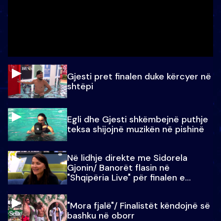
Gjesti pret finalen duke kërcyer në
shtëpi
Egli dhe Gjesti shkëmbejnë puthje
teksa shijojnë muzikën në pishinë
Në lidhje direkte me Sidorela
Gjonin/ Banorët flasin në
"Shqipëria Live" për finalen e
madhe
"Mora fjalë"/ Finalistët këndojnë së
bashku në oborr