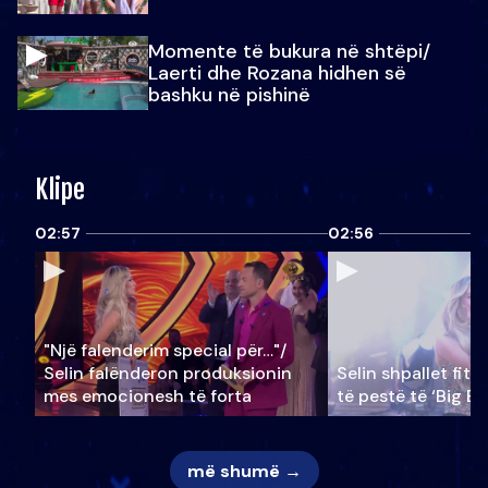
Momente të bukura në shtëpi/
Laerti dhe Rozana hidhen së
bashku në pishinë
Klipe
02:57
02:56
"Një falenderim special për…"/
Selin falënderon produksionin
Selin shpallet fitu
mes emocionesh të forta
të pestë të ‘Big Br
më shumë →