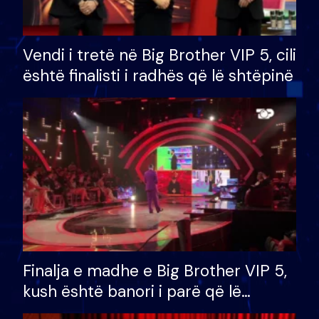
Vendi i tretë në Big Brother VIP 5, cili
është finalisti i radhës që lë shtëpinë
Finalja e madhe e Big Brother VIP 5,
kush është banori i parë që lë
shtëpinë dhe humb mundësinë për