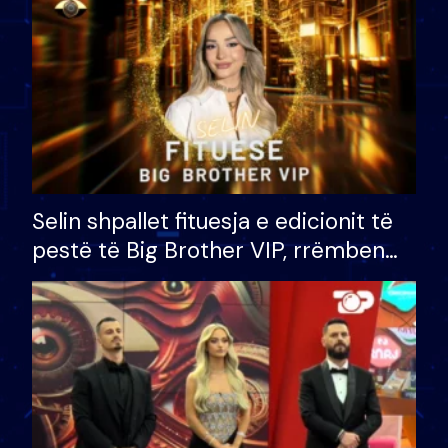
Selin shpallet fituesja e edicionit të
pestë të Big Brother VIP, rrëmben
çmimin e madh prej 100 mijë eurosh