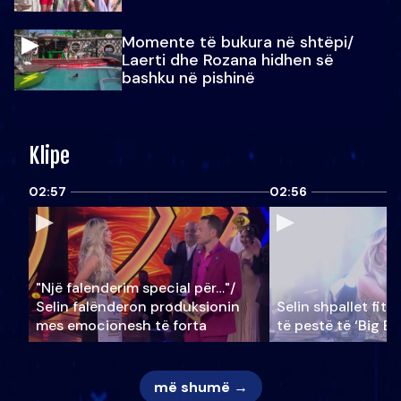
Momente të bukura në shtëpi/
Laerti dhe Rozana hidhen së
bashku në pishinë
Klipe
02:57
02:56
"Një falenderim special për…"/
Selin falënderon produksionin
Selin shpallet fitu
mes emocionesh të forta
të pestë të ‘Big Br
më shumë →