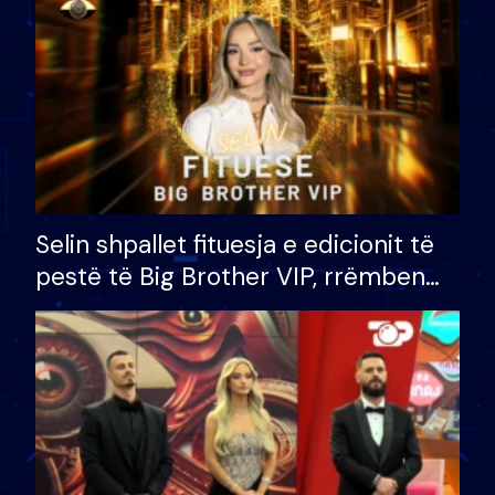
Selin shpallet fituesja e edicionit të
pestë të Big Brother VIP, rrëmben
çmimin e madh prej 100 mijë eurosh