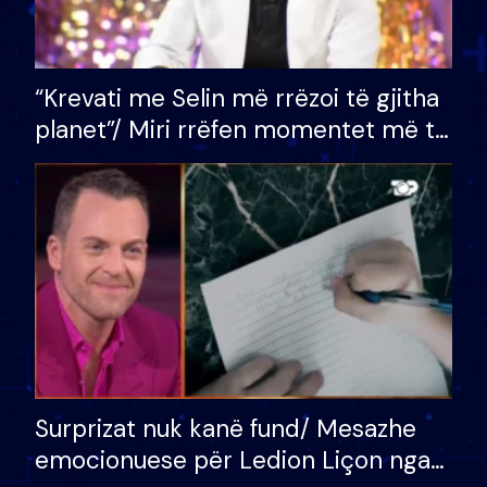
“Krevati me Selin më rrëzoi të gjitha
planet”/ Miri rrëfen momentet më të
bukura në shtëpinë e BB VIP: Do më
mungojë zilja e mëngjesit kur…
Surprizat nuk kanë fund/ Mesazhe
emocionuese për Ledion Liçon nga