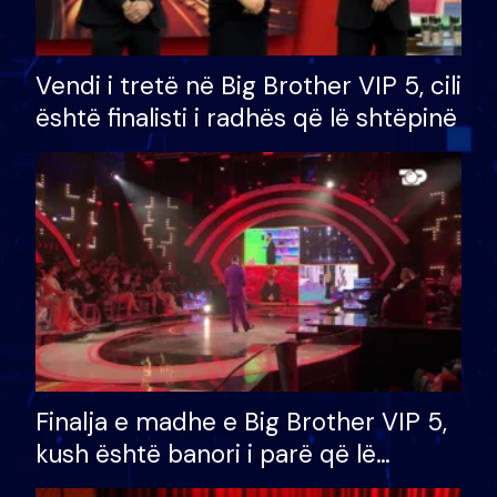
Vendi i tretë në Big Brother VIP 5, cili
është finalisti i radhës që lë shtëpinë
Finalja e madhe e Big Brother VIP 5,
kush është banori i parë që lë
shtëpinë dhe humb mundësinë për