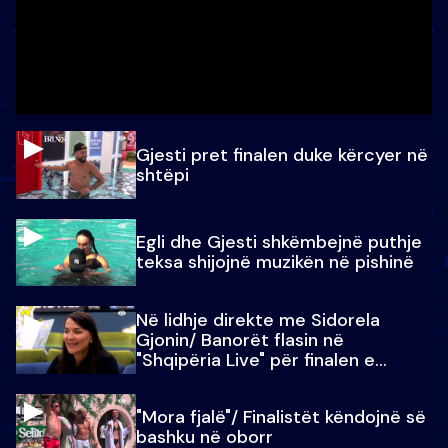
Gjesti pret finalen duke kërcyer në
shtëpi
Egli dhe Gjesti shkëmbejnë puthje
teksa shijojnë muzikën në pishinë
Në lidhje direkte me Sidorela
Gjonin/ Banorët flasin në
"Shqipëria Live" për finalen e
madhe
"Mora fjalë"/ Finalistët këndojnë së
bashku në oborr