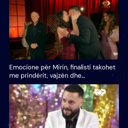
të fituar çmimin e madh
Emocione për Mirin, finalisti takohet
me prindërit, vajzën dhe
bashkëshorten: S’kemi ndonjë letër
divorci apo jo?