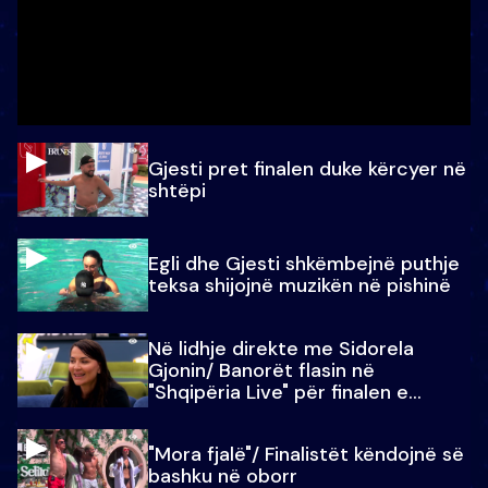
Gjesti pret finalen duke kërcyer në
shtëpi
Egli dhe Gjesti shkëmbejnë puthje
teksa shijojnë muzikën në pishinë
Në lidhje direkte me Sidorela
Gjonin/ Banorët flasin në
"Shqipëria Live" për finalen e
madhe
"Mora fjalë"/ Finalistët këndojnë së
bashku në oborr