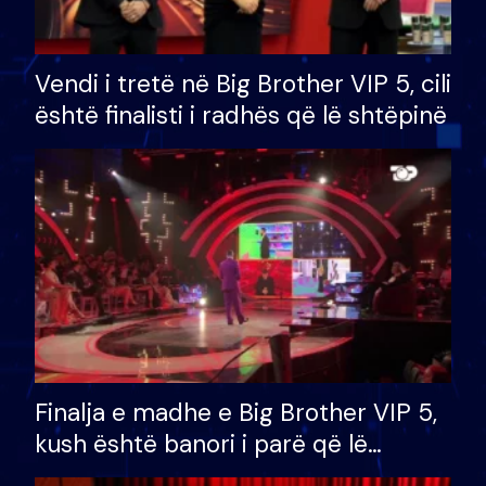
Vendi i tretë në Big Brother VIP 5, cili
është finalisti i radhës që lë shtëpinë
Finalja e madhe e Big Brother VIP 5,
kush është banori i parë që lë
shtëpinë dhe humb mundësinë për