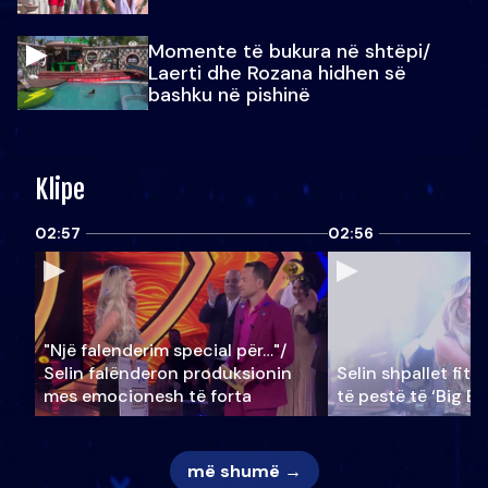
Momente të bukura në shtëpi/
Laerti dhe Rozana hidhen së
bashku në pishinë
Klipe
02:57
02:56
"Një falenderim special për…"/
Selin falënderon produksionin
Selin shpallet fitu
mes emocionesh të forta
të pestë të ‘Big Br
më shumë →