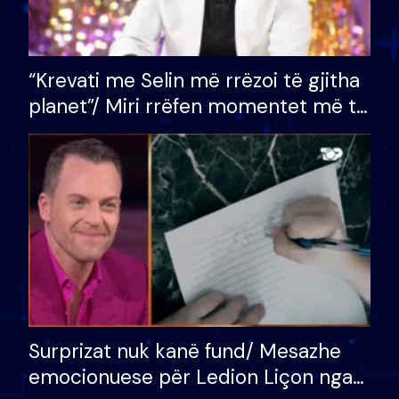
“Krevati me Selin më rrëzoi të gjitha
planet”/ Miri rrëfen momentet më të
bukura në shtëpinë e BB VIP: Do më
mungojë zilja e mëngjesit kur…
Surprizat nuk kanë fund/ Mesazhe
emocionuese për Ledion Liçon nga