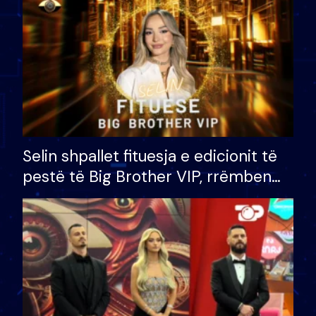
Selin shpallet fituesja e edicionit të
pestë të Big Brother VIP, rrëmben
çmimin e madh prej 100 mijë eurosh