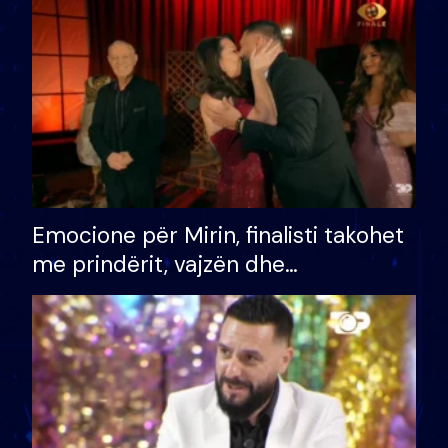
të fituar çmimin e madh
Emocione për Mirin, finalisti takohet
me prindërit, vajzën dhe
bashkëshorten: S’kemi ndonjë letër
divorci apo jo?