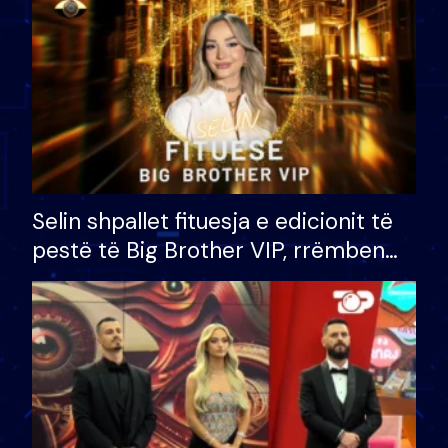
Selin shpallet fituesja e edicionit të
pestë të Big Brother VIP, rrëmben
çmimin e madh prej 100 mijë eurosh