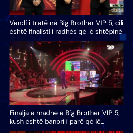
Vendi i tretë në Big Brother VIP 5, cili
është finalisti i radhës që lë shtëpinë
Finalja e madhe e Big Brother VIP 5,
kush është banori i parë që lë
shtëpinë dhe humb mundësinë për