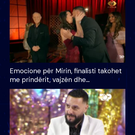
të fituar çmimin e madh
Emocione për Mirin, finalisti takohet
me prindërit, vajzën dhe
bashkëshorten: S’kemi ndonjë letër
divorci apo jo?