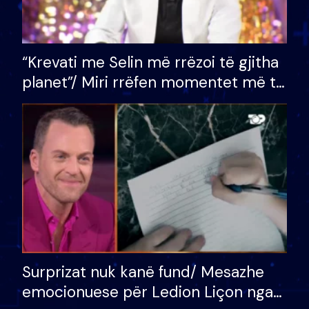
“Krevati me Selin më rrëzoi të gjitha
planet”/ Miri rrëfen momentet më të
bukura në shtëpinë e BB VIP: Do më
mungojë zilja e mëngjesit kur…
Surprizat nuk kanë fund/ Mesazhe
emocionuese për Ledion Liçon nga