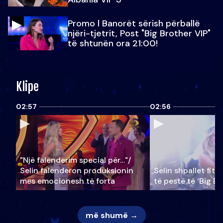
Promo l Banorët sërish përballë
njëri-tjetrit, Post "Big Brother VIP"
të shtunën ora 21:00!
Klipe
02:57
02:56
"Një falenderim special për…"/
Selin falënderon produksionin
Selin shpallet fitu
mes emocionesh të forta
të pestë të ‘Big Br
më shumë →