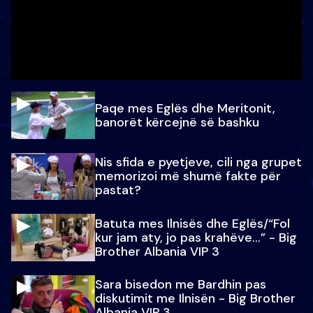
Paqe mes Eglës dhe Meritonit,
banorët kërcejnë së bashku
Nis sfida e pyetjeve, cili nga grupet
memorizoi më shumë fakte për
pastat?
Batuta mes Ilnisës dhe Eglës/“Fol
kur jam aty, jo pas krahëve…” - Big
Brother Albania VIP 3
Sara bisedon me Bardhin pas
diskutimit me Ilnisën - Big Brother
Albania VIP 3