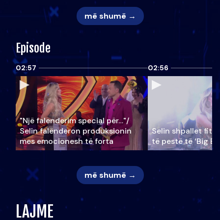
më shumë →
Episode
02:57
02:56
"Një falenderim special për…"/
Selin falënderon produksionin
Selin shpallet fitu
mes emocionesh të forta
të pestë të ‘Big Br
më shumë →
LAJME