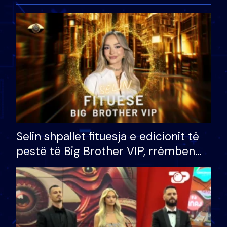
Selin shpallet fituesja e edicionit të
pestë të Big Brother VIP, rrëmben
çmimin e madh prej 100 mijë eurosh