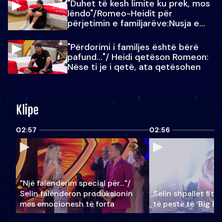
"Duhet të kesh limite ku prek, mos
lëndo"/Romeo-Heidit për
përjetimin e familjarëve:Nusja e
Julit…
"Përdorimi i familjes është bërë
pafund…"/ Heidi qetëson Romeon:
Nëse ti je i qetë, ata qetësohen
Klipe
02:57
02:56
"Një falenderim special për…"/
Selin falënderon produksionin
Selin shpallet fitu
mes emocionesh të forta
të pestë të ‘Big Br