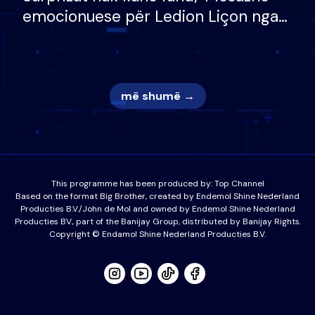
emocionuese për Ledion Liçon nga
nëna dhe fëmijët e tij, moderatori
nuk i mban dot lotët: Nuk meritoj…
më shumë →
This programme has been produced by:
Top Channel
Based on the format Big Brother, created by Endemol Shine Nederland
Producties B.V./John de Mol and owned by Endemol Shine Nederland
Producties BV., part of the Banijay Group, distributed by Banijay Rights.
Copyright © Endamol Shine Nederland Producties B.V.