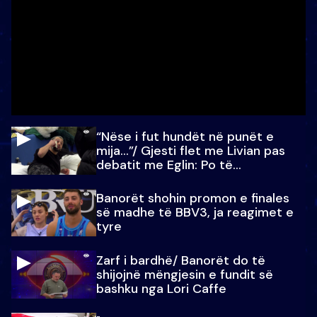
“Nëse i fut hundët në punët e
mija…”/ Gjesti flet me Livian pas
debatit me Eglin: Po të
paralajmëroj
Banorët shohin promon e finales
së madhe të BBV3, ja reagimet e
tyre
Zarf i bardhë/ Banorët do të
shijojnë mëngjesin e fundit së
bashku nga Lori Caffe