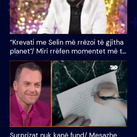
“Krevati me Selin më rrëzoi të gjitha
planet”/ Miri rrëfen momentet më të
bukura në shtëpinë e BB VIP: Do më
mungojë zilja e mëngjesit kur…
Surprizat nuk kanë fund/ Mesazhe