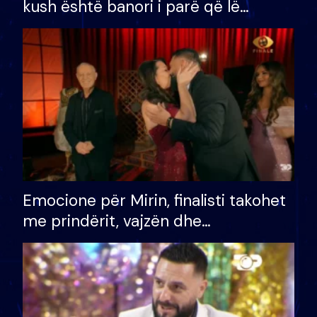
kush është banori i parë që lë
shtëpinë dhe humb mundësinë për
të fituar çmimin e madh
Emocione për Mirin, finalisti takohet
me prindërit, vajzën dhe
bashkëshorten: S’kemi ndonjë letër
divorci apo jo?