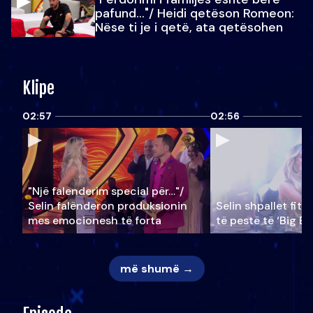
pafund…"/ Heidi qetëson Romeon:
Nëse ti je i qetë, ata qetësohen
Klipe
02:57
02:56
"Një falenderim special për…"/
Selin falënderon produksionin
Selin shpallet fitu
mes emocionesh të forta
të pestë të ‘Big Br
më shumë →