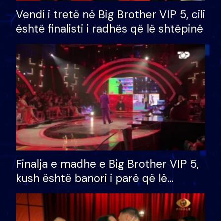
Vendi i tretë në Big Brother VIP 5, cili
është finalisti i radhës që lë shtëpinë
Finalja e madhe e Big Brother VIP 5,
kush është banori i parë që lë
shtëpinë dhe humb mundësinë për
të fituar çmimin e madh