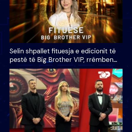
Selin shpallet fituesja e edicionit të
pestë të Big Brother VIP, rrëmben
çmimin e madh prej 100 mijë eurosh