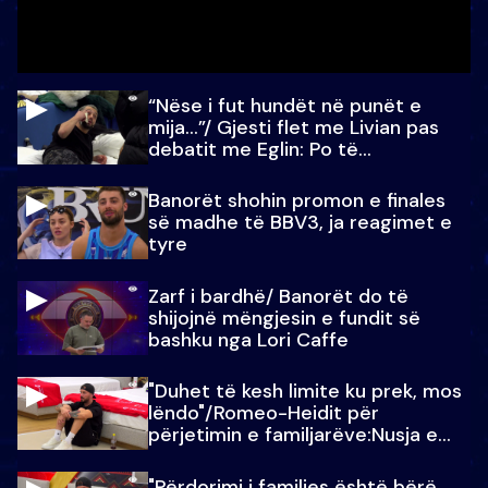
“Nëse i fut hundët në punët e
mija…”/ Gjesti flet me Livian pas
debatit me Eglin: Po të
paralajmëroj
Banorët shohin promon e finales
së madhe të BBV3, ja reagimet e
tyre
Zarf i bardhë/ Banorët do të
shijojnë mëngjesin e fundit së
bashku nga Lori Caffe
"Duhet të kesh limite ku prek, mos
lëndo"/Romeo-Heidit për
përjetimin e familjarëve:Nusja e
Julit…
"Përdorimi i familjes është bërë