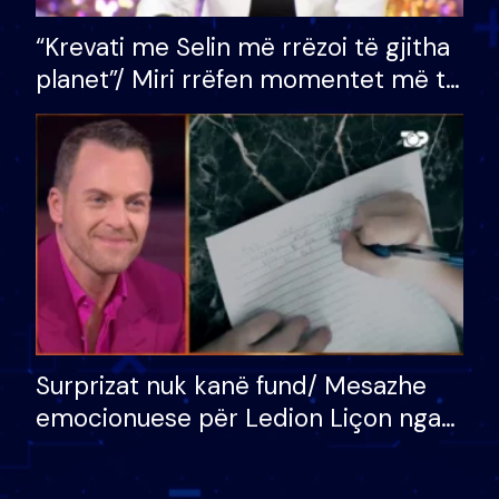
“Krevati me Selin më rrëzoi të gjitha
planet”/ Miri rrëfen momentet më të
bukura në shtëpinë e BB VIP: Do më
mungojë zilja e mëngjesit kur…
Surprizat nuk kanë fund/ Mesazhe
emocionuese për Ledion Liçon nga
nëna dhe fëmijët e tij, moderatori
nuk i mban dot lotët: Nuk meritoj…