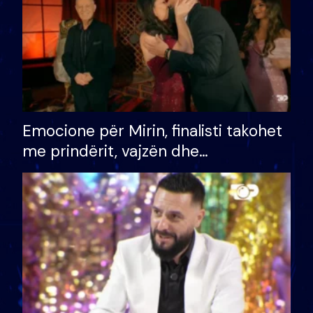
Emocione për Mirin, finalisti takohet
me prindërit, vajzën dhe
bashkëshorten: S’kemi ndonjë letër
divorci apo jo?