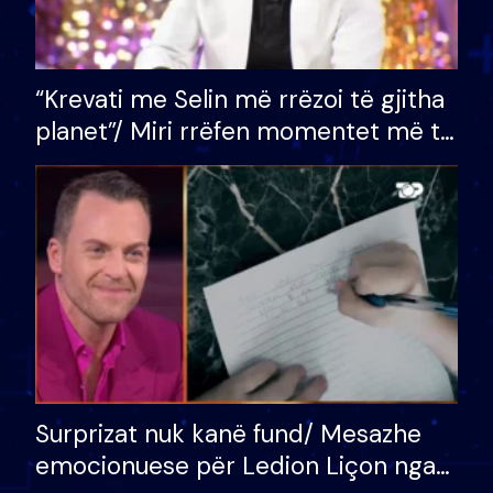
“Krevati me Selin më rrëzoi të gjitha
planet”/ Miri rrëfen momentet më të
bukura në shtëpinë e BB VIP: Do më
mungojë zilja e mëngjesit kur…
Surprizat nuk kanë fund/ Mesazhe
emocionuese për Ledion Liçon nga