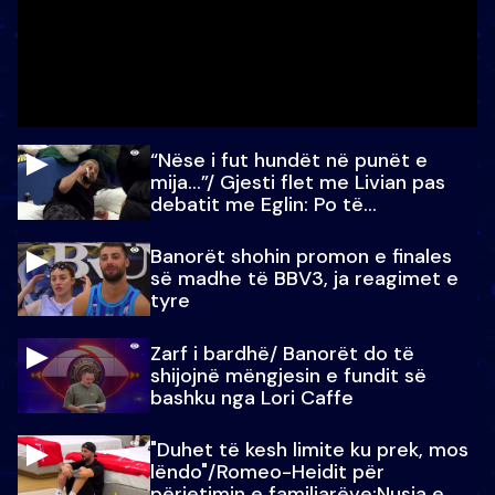
“Nëse i fut hundët në punët e
mija…”/ Gjesti flet me Livian pas
debatit me Eglin: Po të
paralajmëroj
Banorët shohin promon e finales
së madhe të BBV3, ja reagimet e
tyre
Zarf i bardhë/ Banorët do të
shijojnë mëngjesin e fundit së
bashku nga Lori Caffe
"Duhet të kesh limite ku prek, mos
lëndo"/Romeo-Heidit për
përjetimin e familjarëve:Nusja e