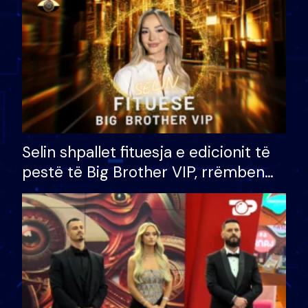
Selin shpallet fituesja e edicionit të
pestë të Big Brother VIP, rrëmben
çmimin e madh prej 100 mijë eurosh