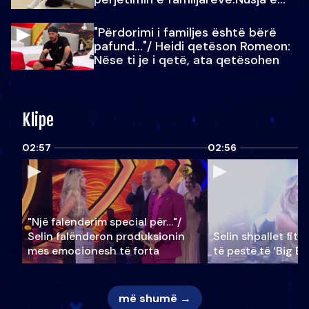
Julit…
"Përdorimi i familjes është bërë
pafund…"/ Heidi qetëson Romeon:
Nëse ti je i qetë, ata qetësohen
Klipe
02:57
02:56
"Një falenderim special për…"/
Selin falënderon produksionin
Selin shpallet fitu
mes emocionesh të forta
të pestë të ‘Big Br
më shumë →