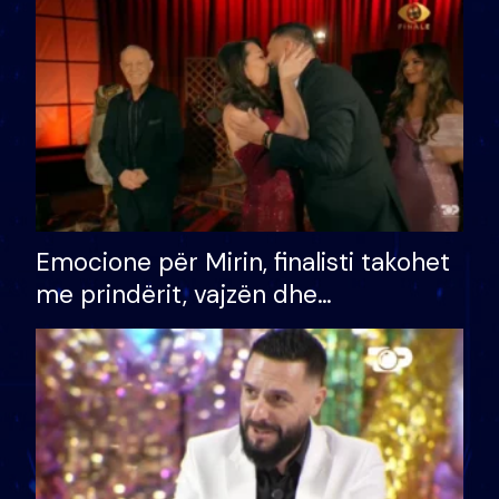
të fituar çmimin e madh
Emocione për Mirin, finalisti takohet
me prindërit, vajzën dhe
bashkëshorten: S’kemi ndonjë letër
divorci apo jo?