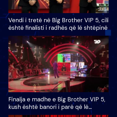
Vendi i tretë në Big Brother VIP 5, cili
është finalisti i radhës që lë shtëpinë
Finalja e madhe e Big Brother VIP 5,
kush është banori i parë që lë
shtëpinë dhe humb mundësinë për