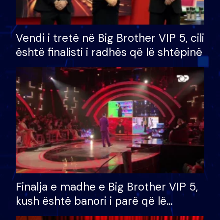
Vendi i tretë në Big Brother VIP 5, cili
është finalisti i radhës që lë shtëpinë
Finalja e madhe e Big Brother VIP 5,
kush është banori i parë që lë
shtëpinë dhe humb mundësinë për