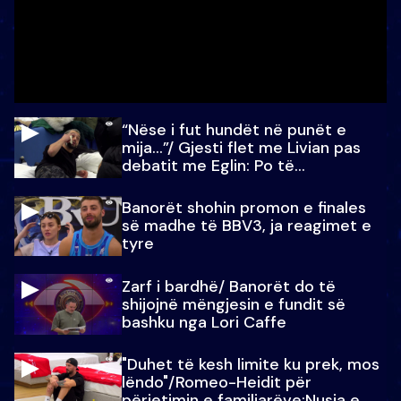
“Nëse i fut hundët në punët e
mija…”/ Gjesti flet me Livian pas
debatit me Eglin: Po të
paralajmëroj
Banorët shohin promon e finales
së madhe të BBV3, ja reagimet e
tyre
Zarf i bardhë/ Banorët do të
shijojnë mëngjesin e fundit së
bashku nga Lori Caffe
"Duhet të kesh limite ku prek, mos
lëndo"/Romeo-Heidit për
përjetimin e familjarëve:Nusja e