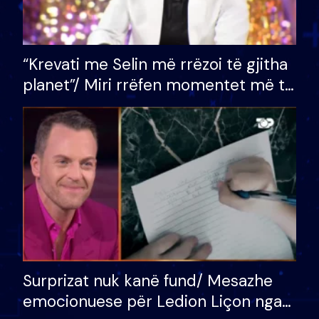
“Krevati me Selin më rrëzoi të gjitha
planet”/ Miri rrëfen momentet më të
bukura në shtëpinë e BB VIP: Do më
mungojë zilja e mëngjesit kur…
Surprizat nuk kanë fund/ Mesazhe
emocionuese për Ledion Liçon nga