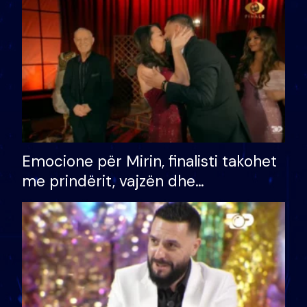
të fituar çmimin e madh
Emocione për Mirin, finalisti takohet
me prindërit, vajzën dhe
bashkëshorten: S’kemi ndonjë letër
divorci apo jo?