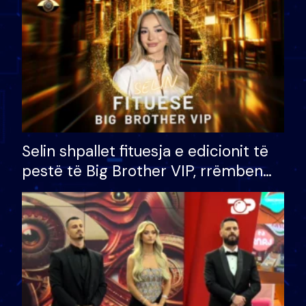
Selin shpallet fituesja e edicionit të
pestë të Big Brother VIP, rrëmben
çmimin e madh prej 100 mijë eurosh