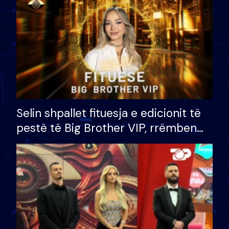
Selin shpallet fituesja e edicionit të
pestë të Big Brother VIP, rrëmben
çmimin e madh prej 100 mijë eurosh