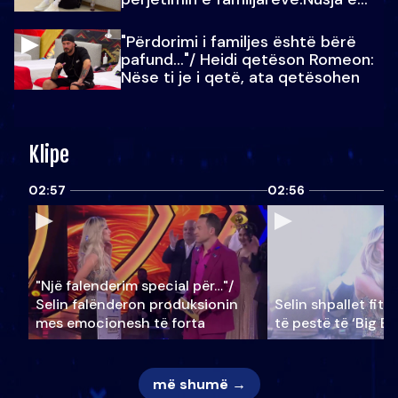
Julit…
"Përdorimi i familjes është bërë
pafund…"/ Heidi qetëson Romeon:
Nëse ti je i qetë, ata qetësohen
Klipe
02:57
02:56
"Një falenderim special për…"/
Selin falënderon produksionin
Selin shpallet fitu
mes emocionesh të forta
të pestë të ‘Big Br
më shumë →