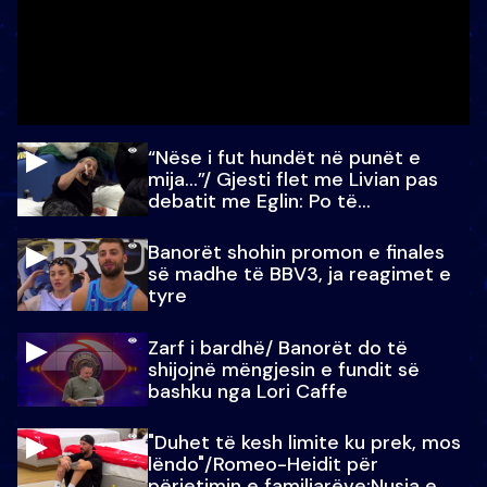
“Nëse i fut hundët në punët e
mija…”/ Gjesti flet me Livian pas
debatit me Eglin: Po të
paralajmëroj
Banorët shohin promon e finales
së madhe të BBV3, ja reagimet e
tyre
Zarf i bardhë/ Banorët do të
shijojnë mëngjesin e fundit së
bashku nga Lori Caffe
"Duhet të kesh limite ku prek, mos
lëndo"/Romeo-Heidit për
përjetimin e familjarëve:Nusja e