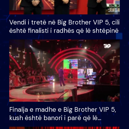
Vendi i tretë në Big Brother VIP 5, cili
është finalisti i radhës që lë shtëpinë
Finalja e madhe e Big Brother VIP 5,
kush është banori i parë që lë
shtëpinë dhe humb mundësinë për