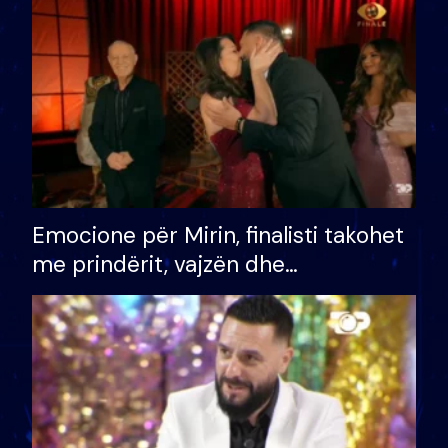
të fituar çmimin e madh
Emocione për Mirin, finalisti takohet
me prindërit, vajzën dhe
bashkëshorten: S’kemi ndonjë letër
divorci apo jo?