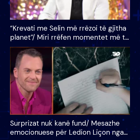
“Krevati me Selin më rrëzoi të gjitha
planet”/ Miri rrëfen momentet më të
bukura në shtëpinë e BB VIP: Do më
mungojë zilja e mëngjesit kur…
Surprizat nuk kanë fund/ Mesazhe
emocionuese për Ledion Liçon nga