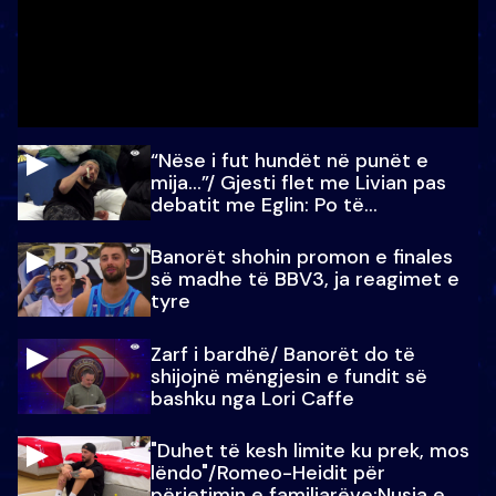
“Nëse i fut hundët në punët e
mija…”/ Gjesti flet me Livian pas
debatit me Eglin: Po të
paralajmëroj
Banorët shohin promon e finales
së madhe të BBV3, ja reagimet e
tyre
Zarf i bardhë/ Banorët do të
shijojnë mëngjesin e fundit së
bashku nga Lori Caffe
"Duhet të kesh limite ku prek, mos
lëndo"/Romeo-Heidit për
përjetimin e familjarëve:Nusja e