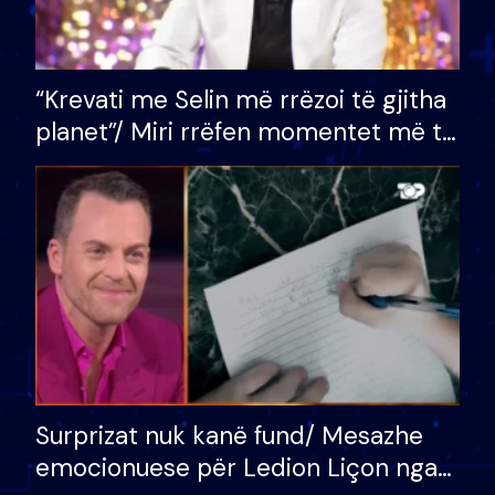
“Krevati me Selin më rrëzoi të gjitha
planet”/ Miri rrëfen momentet më të
bukura në shtëpinë e BB VIP: Do më
mungojë zilja e mëngjesit kur…
Surprizat nuk kanë fund/ Mesazhe
emocionuese për Ledion Liçon nga