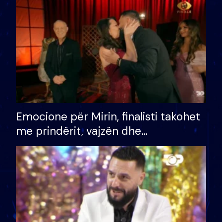
të fituar çmimin e madh
Emocione për Mirin, finalisti takohet
me prindërit, vajzën dhe
bashkëshorten: S’kemi ndonjë letër
divorci apo jo?