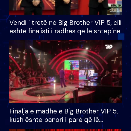
Vendi i tretë në Big Brother VIP 5, cili
është finalisti i radhës që lë shtëpinë
Finalja e madhe e Big Brother VIP 5,
kush është banori i parë që lë
shtëpinë dhe humb mundësinë për