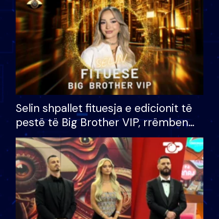
Selin shpallet fituesja e edicionit të
pestë të Big Brother VIP, rrëmben
çmimin e madh prej 100 mijë eurosh