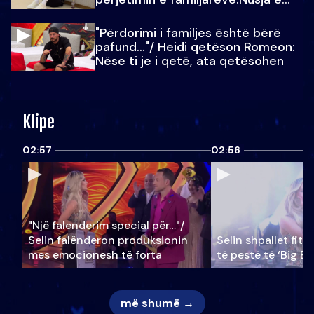
Julit…
"Përdorimi i familjes është bërë
pafund…"/ Heidi qetëson Romeon:
Nëse ti je i qetë, ata qetësohen
Klipe
02:57
02:56
"Një falenderim special për…"/
Selin falënderon produksionin
Selin shpallet fitu
mes emocionesh të forta
të pestë të ‘Big Br
më shumë →