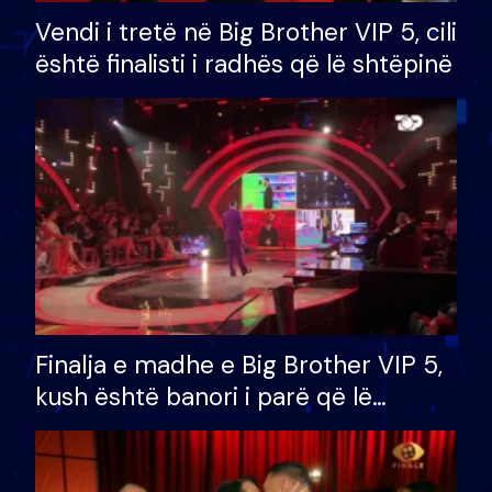
Vendi i tretë në Big Brother VIP 5, cili
është finalisti i radhës që lë shtëpinë
Finalja e madhe e Big Brother VIP 5,
kush është banori i parë që lë
shtëpinë dhe humb mundësinë për
të fituar çmimin e madh