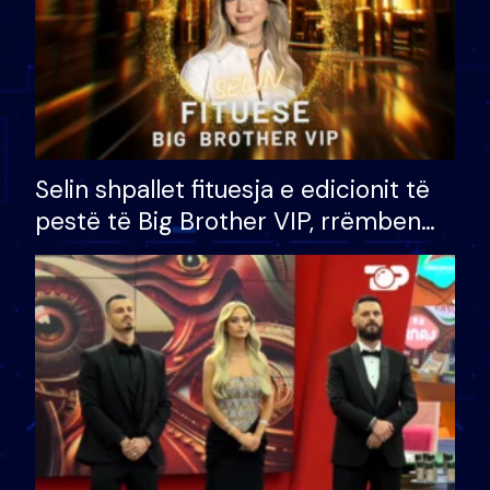
Selin shpallet fituesja e edicionit të
pestë të Big Brother VIP, rrëmben
çmimin e madh prej 100 mijë eurosh