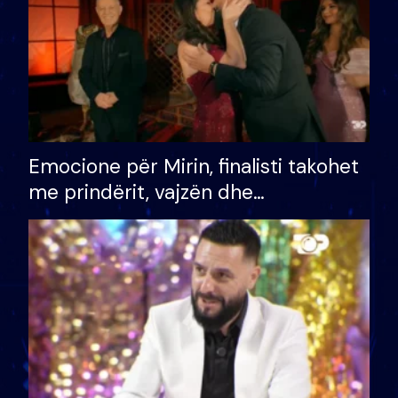
Emocione për Mirin, finalisti takohet
me prindërit, vajzën dhe
bashkëshorten: S’kemi ndonjë letër
divorci apo jo?