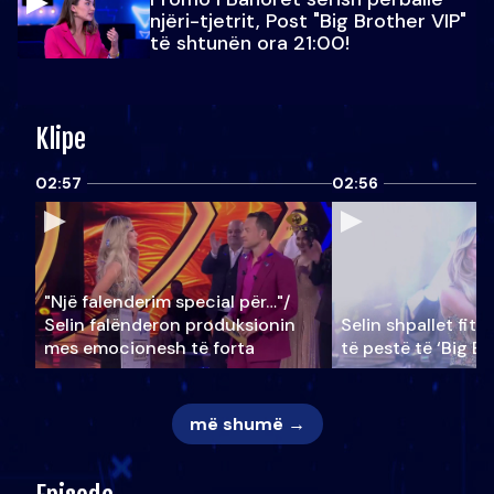
njëri-tjetrit, Post "Big Brother VIP"
të shtunën ora 21:00!
Klipe
02:57
02:56
"Një falenderim special për…"/
Selin falënderon produksionin
Selin shpallet fitu
mes emocionesh të forta
të pestë të ‘Big Br
më shumë →