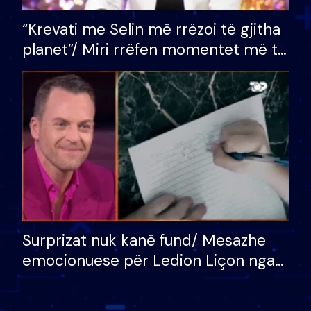
“Krevati me Selin më rrëzoi të gjitha
planet”/ Miri rrëfen momentet më të
bukura në shtëpinë e BB VIP: Do më
mungojë zilja e mëngjesit kur…
Surprizat nuk kanë fund/ Mesazhe
emocionuese për Ledion Liçon nga
nëna dhe fëmijët e tij, moderatori
nuk i mban dot lotët: Nuk meritoj…