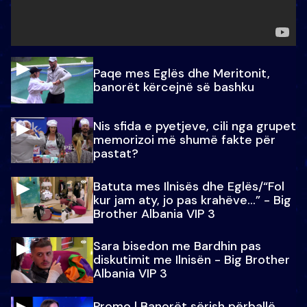
Paqe mes Eglës dhe Meritonit,
banorët kërcejnë së bashku
Nis sfida e pyetjeve, cili nga grupet
memorizoi më shumë fakte për
pastat?
Batuta mes Ilnisës dhe Eglës/“Fol
kur jam aty, jo pas krahëve…” - Big
Brother Albania VIP 3
Sara bisedon me Bardhin pas
diskutimit me Ilnisën - Big Brother
Albania VIP 3
Promo l Banorët sërish përballë