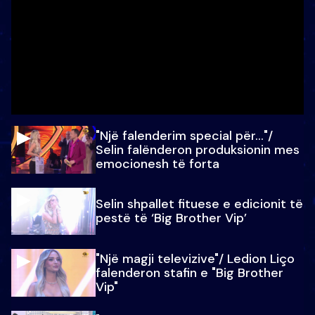
"Një falenderim special për…"/
Selin falënderon produksionin mes
emocionesh të forta
Selin shpallet fituese e edicionit të
pestë të ‘Big Brother Vip’
"Një magji televizive"/ Ledion Liço
falenderon stafin e "Big Brother
Vip"