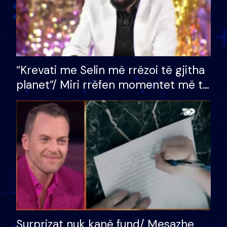
“Krevati me Selin më rrëzoi të gjitha
planet”/ Miri rrëfen momentet më të
bukura në shtëpinë e BB VIP: Do më
mungojë zilja e mëngjesit kur…
Surprizat nuk kanë fund/ Mesazhe