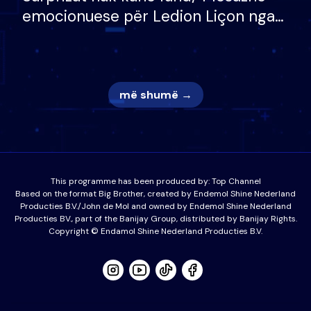
emocionuese për Ledion Liçon nga
nëna dhe fëmijët e tij, moderatori
nuk i mban dot lotët: Nuk meritoj…
më shumë →
This programme has been produced by:
Top Channel
Based on the format Big Brother, created by Endemol Shine Nederland
Producties B.V./John de Mol and owned by Endemol Shine Nederland
Producties BV., part of the Banijay Group, distributed by Banijay Rights.
Copyright © Endamol Shine Nederland Producties B.V.