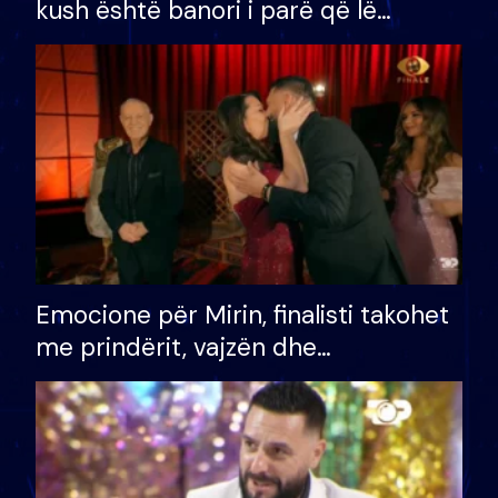
kush është banori i parë që lë
shtëpinë dhe humb mundësinë për
të fituar çmimin e madh
Emocione për Mirin, finalisti takohet
me prindërit, vajzën dhe
bashkëshorten: S’kemi ndonjë letër
divorci apo jo?