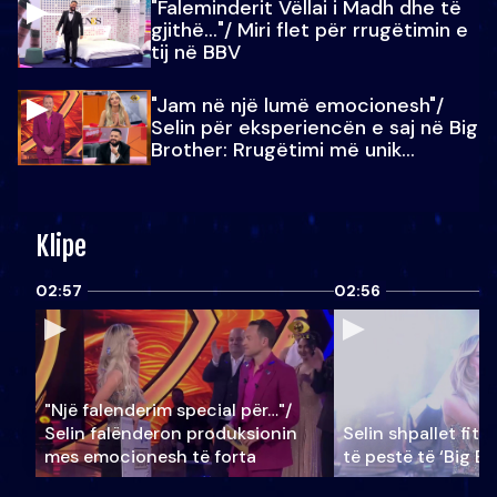
"Faleminderit Vëllai i Madh dhe të
gjithë…"/ Miri flet për rrugëtimin e
tij në BBV
"Jam në një lumë emocionesh"/
Selin për eksperiencën e saj në Big
Brother: Rrugëtimi më unik…
Klipe
02:57
02:56
"Një falenderim special për…"/
Selin falënderon produksionin
Selin shpallet fitu
mes emocionesh të forta
të pestë të ‘Big Br