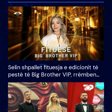
Selin shpallet fituesja e edicionit të
pestë të Big Brother VIP, rrëmben
çmimin e madh prej 100 mijë eurosh