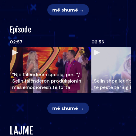
më shumë →
Episode
02:57
02:56
"Një falenderim special për…"/
Selin falënderon produksionin
Selin shpallet fitu
mes emocionesh të forta
të pestë të ‘Big Br
më shumë →
LAJME