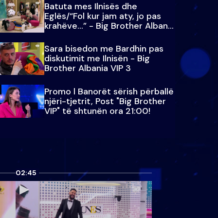
Batuta mes Ilnisës dhe
Eglës/“Fol kur jam aty, jo pas
krahëve…” - Big Brother Albania
VIP 3
Sara bisedon me Bardhin pas
diskutimit me Ilnisën - Big
Brother Albania VIP 3
Promo l Banorët sërish përballë
njëri-tjetrit, Post "Big Brother
VIP" të shtunën ora 21:00!
02:45