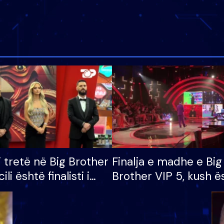
i tretë në Big Brother
Finalja e madhe e Big
cili është finalisti i
Brother VIP 5, kush ë
 që lë shtëpinë
banori i parë që lë sh
dhe humb mundësinë
të fituar çmimin e m