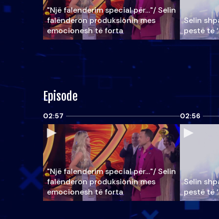
"Një falenderim special për…"/ Selin
falënderon produksionin mes
Selin shpa
emocionesh të forta
pestë të 
Episode
02:57
02:56
"Një falenderim special për…"/ Selin
falënderon produksionin mes
Selin shpa
emocionesh të forta
pestë të 