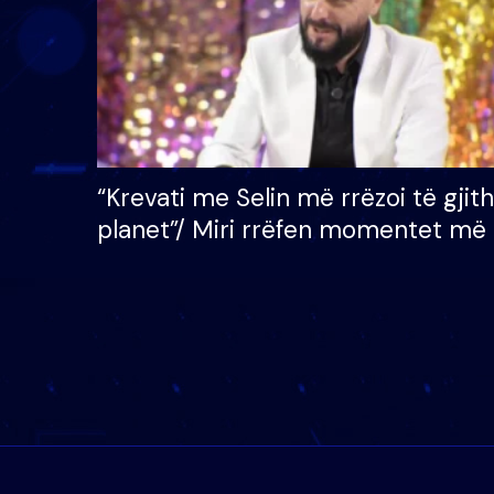
“Krevati me Selin më rrëzoi të gjit
planet”/ Miri rrëfen momentet më 
bukura në shtëpinë e BB VIP: Do 
mungojë zilja e mëngjesit kur…