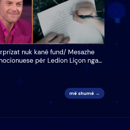
rprizat nuk kanë fund/ Mesazhe
ocionuese për Ledion Liçon nga
na dhe fëmijët e tij, moderatori
k i mban dot lotët: Nuk meritoj…
më shumë →