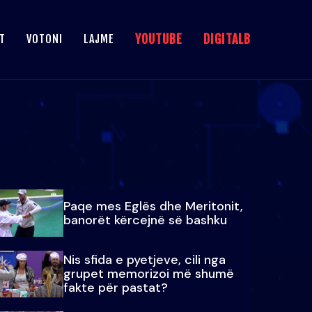
YOUTUBE
DIGITALB
T
VOTONI
LAJME
Paqe mes Eglës dhe Meritonit,
banorët kërcejnë së bashku
Nis sfida e pyetjeve, cili nga
grupet memorizoi më shumë
fakte për pastat?