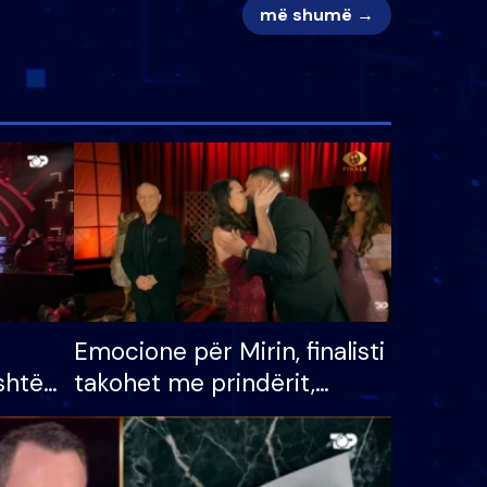
më shumë →
Emocione për Mirin, finalisti
shtë
takohet me prindërit,
tëpinë
vajzën dhe bashkëshorten:
 për
S’kemi ndonjë letër divorci
adh
apo jo?