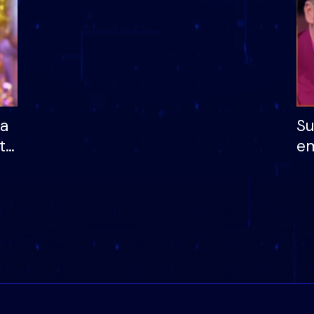
ha
Su
të
em
më
në
nu