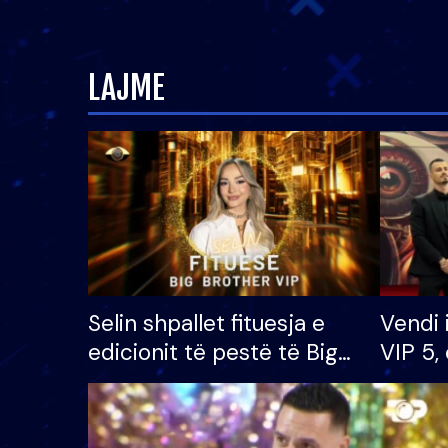
LAJME
Selin shpallet fituesja e
Vendi 
edicionit të pestë të Big
VIP 5, 
Brother VIP, rrëmben
radhës
çmimin e madh prej 100
mijë eurosh