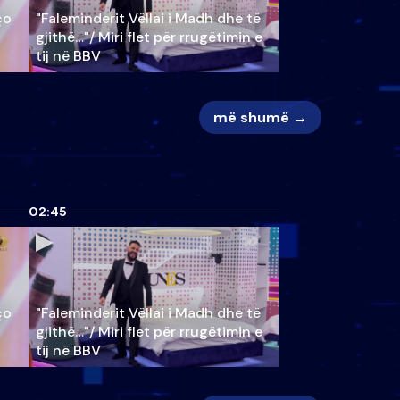
ço
"Faleminderit Vëllai i Madh dhe të
gjithë…"/ Miri flet për rrugëtimin e
tij në BBV
më shumë →
02:45
ço
"Faleminderit Vëllai i Madh dhe të
gjithë…"/ Miri flet për rrugëtimin e
tij në BBV