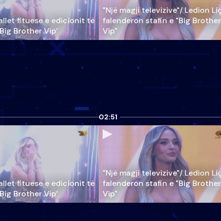
"Një magji televizive"/ Ledion Li
llet fituese e edicionit të
falenderon stafin e "Big Brother
‘Big Brother Vip’
Vip"
02:51
"Një magji televizive"/ Ledion Li
llet fituese e edicionit të
falenderon stafin e "Big Brother
‘Big Brother Vip’
Vip"