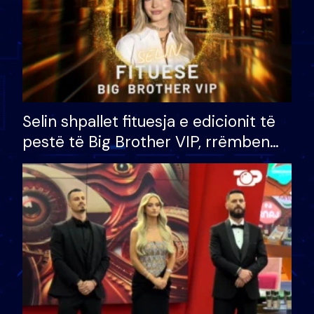
Selin shpallet fituesja e edicionit të
pestë të Big Brother VIP, rrëmben
çmimin e madh prej 100 mijë eurosh