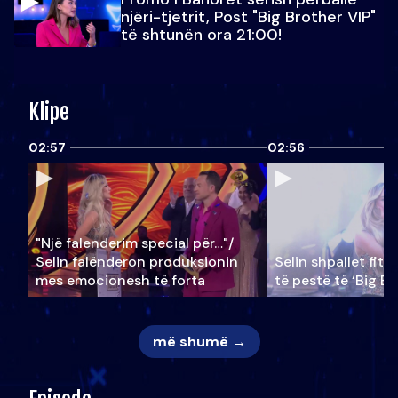
njëri-tjetrit, Post "Big Brother VIP"
të shtunën ora 21:00!
Klipe
02:57
02:56
"Një falenderim special për…"/
Selin falënderon produksionin
Selin shpallet fitu
mes emocionesh të forta
të pestë të ‘Big Br
më shumë →