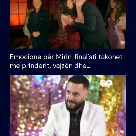
Emocione për Mirin, finalisti takohet
me prindërit, vajzën dhe
bashkëshorten: S’kemi ndonjë letër
divorci apo jo?