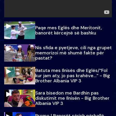
Paqe mes Eglës dhe Meritonit,
banorët kërcejnë së bashku
Nis sfida e pyetjeve, cili nga grupet
memorizoi më shumë fakte për
pastat?
Batuta mes Ilnisës dhe Eglës/“Fol
kur jam aty, jo pas krahëve…” - Big
Brother Albania VIP 3
Sara bisedon me Bardhin pas
diskutimit me Ilnisën - Big Brother
Albania VIP 3
Promo l Banorët sërish përballë