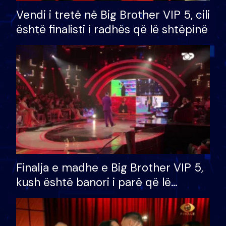
Vendi i tretë në Big Brother VIP 5, cili
është finalisti i radhës që lë shtëpinë
Finalja e madhe e Big Brother VIP 5,
kush është banori i parë që lë
shtëpinë dhe humb mundësinë për
të fituar çmimin e madh