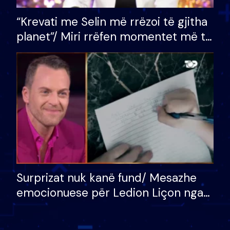
“Krevati me Selin më rrëzoi të gjitha
planet”/ Miri rrëfen momentet më të
bukura në shtëpinë e BB VIP: Do më
mungojë zilja e mëngjesit kur…
Surprizat nuk kanë fund/ Mesazhe
emocionuese për Ledion Liçon nga
nëna dhe fëmijët e tij, moderatori
nuk i mban dot lotët: Nuk meritoj…