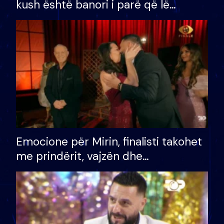
kush është banori i parë që lë
shtëpinë dhe humb mundësinë për
të fituar çmimin e madh
Emocione për Mirin, finalisti takohet
me prindërit, vajzën dhe
bashkëshorten: S’kemi ndonjë letër
divorci apo jo?