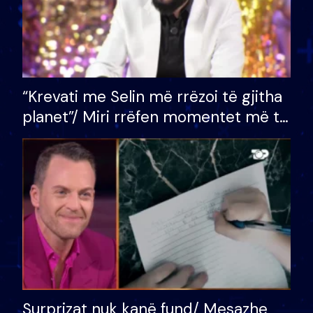
“Krevati me Selin më rrëzoi të gjitha
planet”/ Miri rrëfen momentet më të
bukura në shtëpinë e BB VIP: Do më
mungojë zilja e mëngjesit kur…
Surprizat nuk kanë fund/ Mesazhe