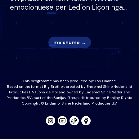
emocionuese për Ledion Liçon nga
nëna dhe fëmijët e tij, moderatori
nuk i mban dot lotët: Nuk meritoj…
më shumë →
This programme has been produced by:
Top Channel
Based on the format Big Brother, created by Endemol Shine Nederland
Producties B.V./John de Mol and owned by Endemol Shine Nederland
Producties BV., part of the Banijay Group, distributed by Banijay Rights.
Copyright © Endamol Shine Nederland Producties B.V.