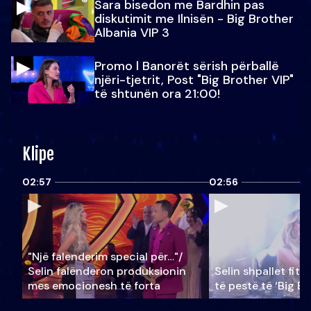
Sara bisedon me Bardhin pas
diskutimit me Ilnisën - Big Brother
Albania VIP 3
Promo l Banorët sërish përballë
njëri-tjetrit, Post "Big Brother VIP"
të shtunën ora 21:00!
Klipe
02:57
02:56
"Një falenderim special për…"/
Selin falënderon produksionin
Selin shpallet fitu
mes emocionesh të forta
të pestë të ‘Big Br