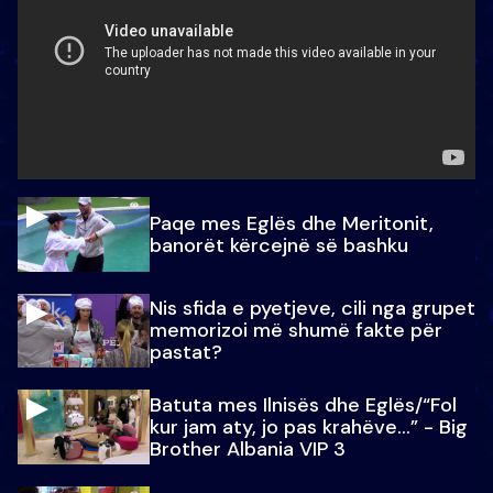
Paqe mes Eglës dhe Meritonit,
banorët kërcejnë së bashku
Nis sfida e pyetjeve, cili nga grupet
memorizoi më shumë fakte për
pastat?
Batuta mes Ilnisës dhe Eglës/“Fol
kur jam aty, jo pas krahëve…” - Big
Brother Albania VIP 3