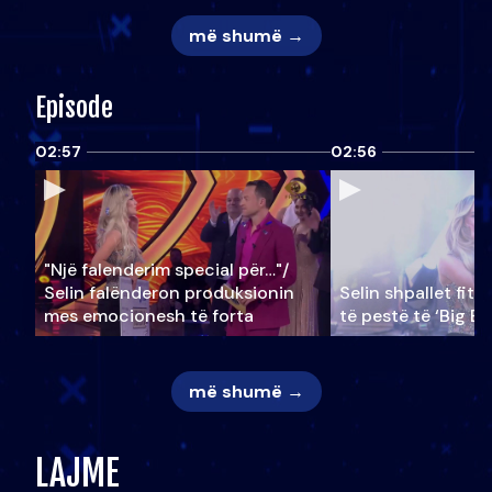
më shumë →
Episode
02:57
02:56
"Një falenderim special për…"/
Selin falënderon produksionin
Selin shpallet fitu
mes emocionesh të forta
të pestë të ‘Big Br
më shumë →
LAJME