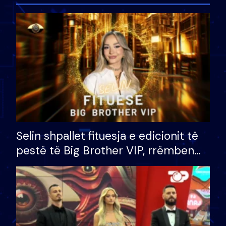
Selin shpallet fituesja e edicionit të
pestë të Big Brother VIP, rrëmben
çmimin e madh prej 100 mijë eurosh