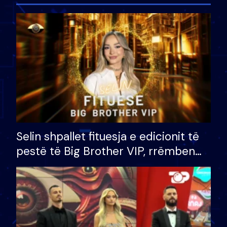
Selin shpallet fituesja e edicionit të
pestë të Big Brother VIP, rrëmben
çmimin e madh prej 100 mijë eurosh