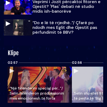
Veprimi i Jozit përcaktoi fitoren e
Gjestit? 'Plas' debati në studio
midis ish-banorëve
“Do e lë të rrjedhë..”/ Çfarë po
ndodh mes Eglit dhe Gjestit pas
përfundimit të BBV?
Klipe
02:57
02:56
"Një falenderim special për…"/
Selin falënderon produksionin
Selin shpallet fitu
mes emocionesh të forta
të pestë të ‘Big Br