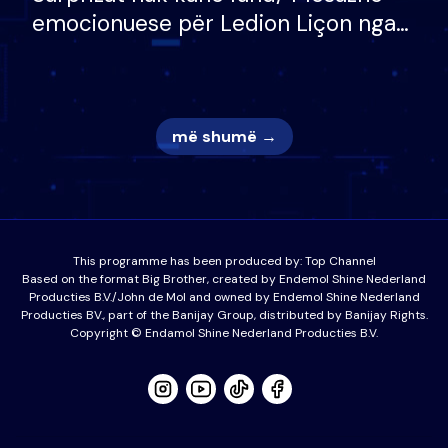
emocionuese për Ledion Liçon nga
nëna dhe fëmijët e tij, moderatori
nuk i mban dot lotët: Nuk meritoj…
më shumë →
This programme has been produced by:
Top Channel
Based on the format Big Brother, created by Endemol Shine Nederland
Producties B.V./John de Mol and owned by Endemol Shine Nederland
Producties BV., part of the Banijay Group, distributed by Banijay Rights.
Copyright © Endamol Shine Nederland Producties B.V.