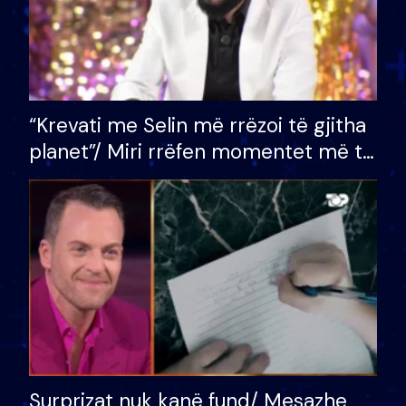
“Krevati me Selin më rrëzoi të gjitha
planet”/ Miri rrëfen momentet më të
bukura në shtëpinë e BB VIP: Do më
mungojë zilja e mëngjesit kur…
Surprizat nuk kanë fund/ Mesazhe