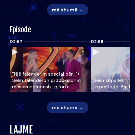
më shumë →
Episode
02:57
02:56
"Një falenderim special për…"/
Selin falënderon produksionin
Selin shpallet fitu
mes emocionesh të forta
të pestë të ‘Big Br
më shumë →
LAJME