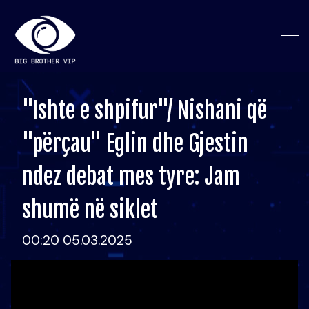
"Ishte e shpifur"/ Nishani që
"përçau" Eglin dhe Gjestin
ndez debat mes tyre: Jam
shumë në siklet
00:20 05.03.2025