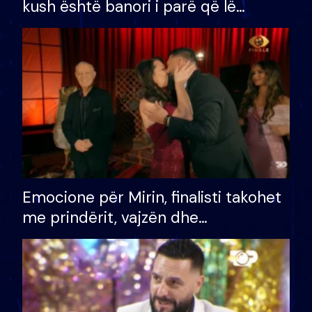
kush është banori i parë që lë
shtëpinë dhe humb mundësinë për
të fituar çmimin e madh
Emocione për Mirin, finalisti takohet
me prindërit, vajzën dhe
bashkëshorten: S’kemi ndonjë letër
divorci apo jo?