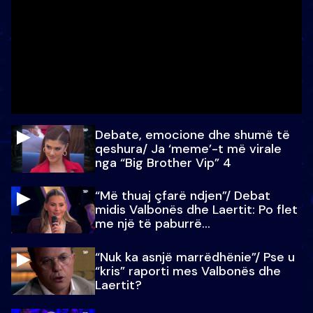
Debate, emocione dhe shumë të
qeshura/ Ja ‘meme’-t më virale
nga “Big Brother Vip” 4
“Më thuaj çfarë ndjen”/ Debat
midis Valbonës dhe Laertit: Po flet
me një të paburrë...
“Nuk ka asnjë marrëdhënie”/ Pse u
“kris” raporti mes Valbonës dhe
Laertit?