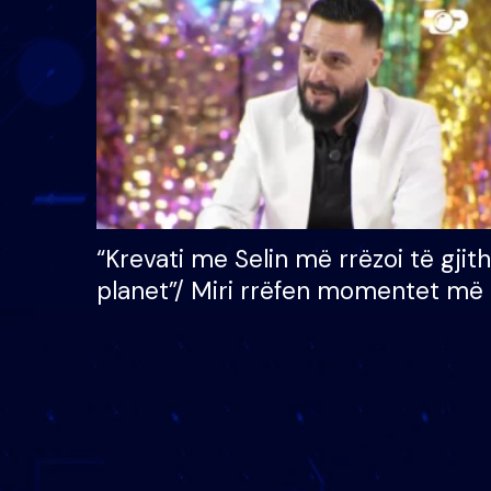
çmimin e madh prej 100
mijë eurosh
“Krevati me Selin më rrëzoi të gjit
planet”/ Miri rrëfen momentet më 
bukura në shtëpinë e BB VIP: Do 
mungojë zilja e mëngjesit kur…