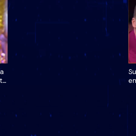
dhe humb mundësinë
të fituar çmimin e m
ha
Su
të
em
më
në
nu