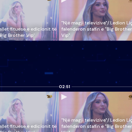
"Një magji televizive"/ Ledion Li
llet fituese e edicionit të
falenderon stafin e "Big Brother
‘Big Brother Vip’
Vip"
02:51
"Një magji televizive"/ Ledion Li
llet fituese e edicionit të
falenderon stafin e "Big Brother