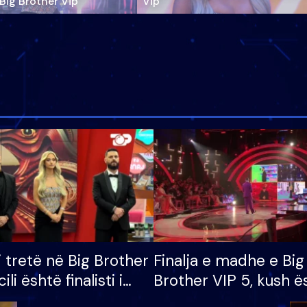
‘Big Brother Vip’
Vip"
i tretë në Big Brother
Finalja e madhe e Big
cili është finalisti i
Brother VIP 5, kush ë
 që lë shtëpinë
banori i parë që lë sh