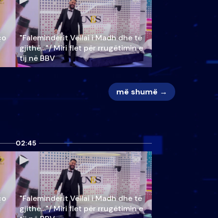
ço
"Faleminderit Vëllai i Madh dhe të
gjithë…"/ Miri flet për rrugëtimin e
tij në BBV
më shumë →
02:45
ço
"Faleminderit Vëllai i Madh dhe të
gjithë…"/ Miri flet për rrugëtimin e