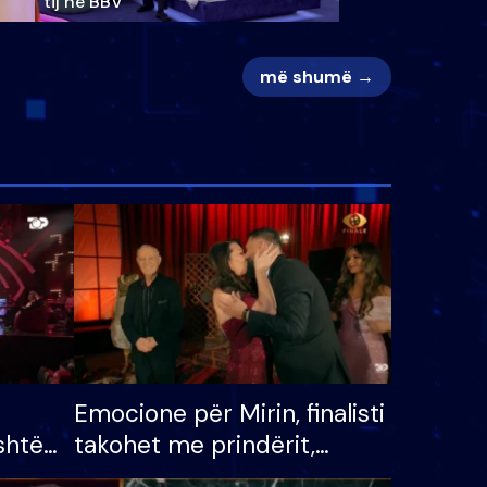
tij në BBV
më shumë →
Emocione për Mirin, finalisti
shtë
takohet me prindërit,
tëpinë
vajzën dhe bashkëshorten: