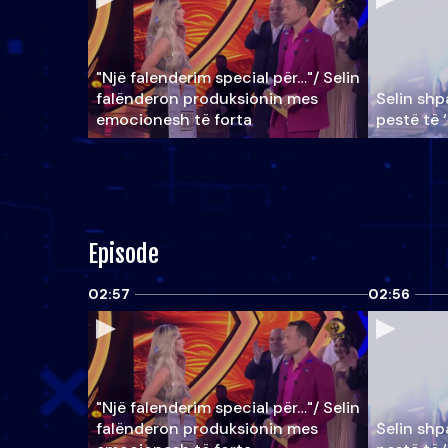
"Një falenderim special për…"/ Selin
falënderon produksionin mes
Selin shpa
emocionesh të forta
pestë të 
Episode
02:57
02:56
"Një falenderim special për…"/ Selin
falënderon produksionin mes
Selin shpa