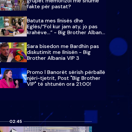
grupet memorizoi më shumë
fakte për pastat?
Batuta mes Ilnisës dhe
Eglës/“Fol kur jam aty, jo pas
krahëve…” - Big Brother Albania
VIP 3
Sara bisedon me Bardhin pas
diskutimit me Ilnisën - Big
Brother Albania VIP 3
Promo l Banorët sërish përballë
njëri-tjetrit, Post "Big Brother
VIP" të shtunën ora 21:00!
02:45