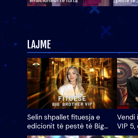
emocionesh të forta
pestë të 
LAJME
Selin shpallet fituesja e
Vendi 
edicionit të pestë të Big
VIP 5, 
Brother VIP, rrëmben
radhës