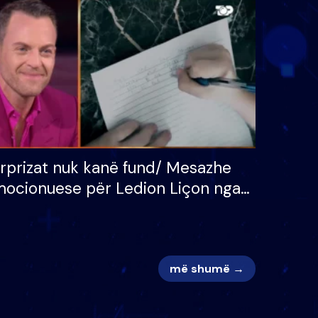
 për
S’kemi ndonjë letër divorci
adh
apo jo?
rprizat nuk kanë fund/ Mesazhe
ocionuese për Ledion Liçon nga
na dhe fëmijët e tij, moderatori
k i mban dot lotët: Nuk meritoj…
më shumë →