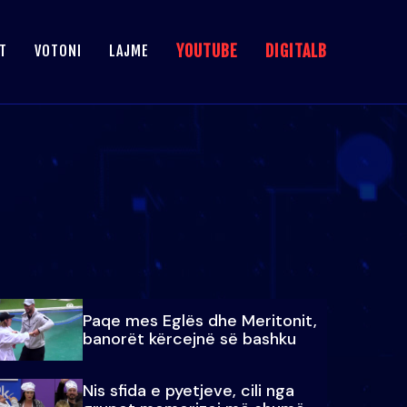
YOUTUBE
DIGITALB
T
VOTONI
LAJME
Paqe mes Eglës dhe Meritonit,
banorët kërcejnë së bashku
Nis sfida e pyetjeve, cili nga