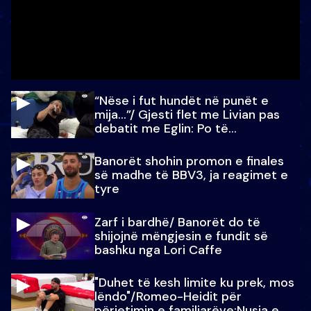
“Nëse i fut hundët në punët e
mija…”/ Gjesti flet me Livian pas
debatit me Eglin: Po të
paralajmëroj
Banorët shohin promon e finales
së madhe të BBV3, ja reagimet e
tyre
Zarf i bardhë/ Banorët do të
shijojnë mëngjesin e fundit së
bashku nga Lori Caffe
"Duhet të kesh limite ku prek, mos
lëndo"/Romeo-Heidit për
përjetimin e familjarëve:Nusja e