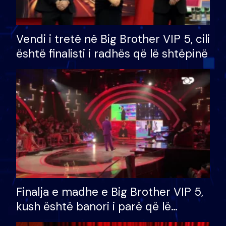
Vendi i tretë në Big Brother VIP 5, cili
është finalisti i radhës që lë shtëpinë
Finalja e madhe e Big Brother VIP 5,
kush është banori i parë që lë
shtëpinë dhe humb mundësinë për