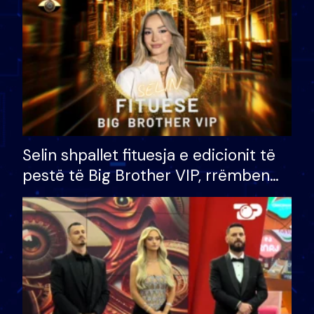
Selin shpallet fituesja e edicionit të
pestë të Big Brother VIP, rrëmben
çmimin e madh prej 100 mijë eurosh