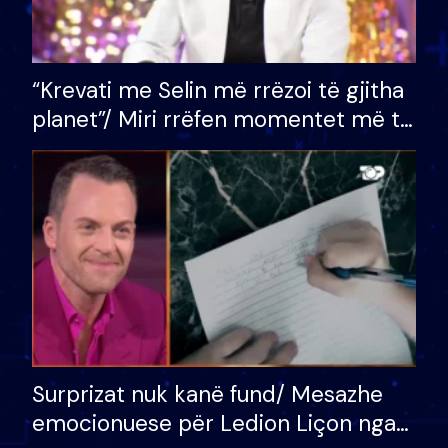
“Krevati me Selin më rrëzoi të gjitha
planet”/ Miri rrëfen momentet më të
bukura në shtëpinë e BB VIP: Do më
mungojë zilja e mëngjesit kur…
Surprizat nuk kanë fund/ Mesazhe
emocionuese për Ledion Liçon nga