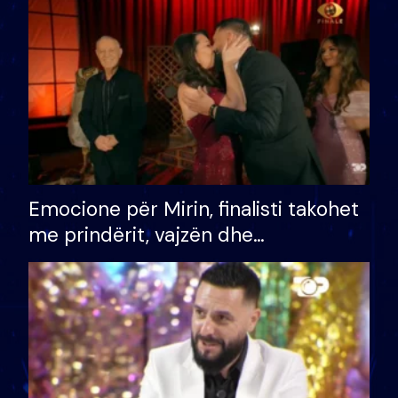
të fituar çmimin e madh
Emocione për Mirin, finalisti takohet
me prindërit, vajzën dhe
bashkëshorten: S’kemi ndonjë letër
divorci apo jo?