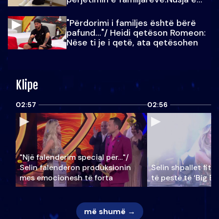
Julit…
"Përdorimi i familjes është bërë
pafund…"/ Heidi qetëson Romeon:
Nëse ti je i qetë, ata qetësohen
Klipe
02:57
02:56
"Një falenderim special për…"/
Selin falënderon produksionin
Selin shpallet fitu
mes emocionesh të forta
të pestë të ‘Big Br
më shumë →