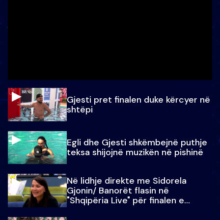
Gjesti pret finalen duke kërcyer në
shtëpi
Egli dhe Gjesti shkëmbejnë puthje
teksa shijojnë muzikën në pishinë
Në lidhje direkte me Sidorela
Gjonin/ Banorët flasin në
"Shqipëria Live" për finalen e
madhe