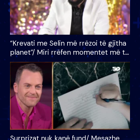
“Krevati me Selin më rrëzoi të gjitha
planet”/ Miri rrëfen momentet më të
bukura në shtëpinë e BB VIP: Do më
mungojë zilja e mëngjesit kur…
Surprizat nuk kanë fund/ Mesazhe