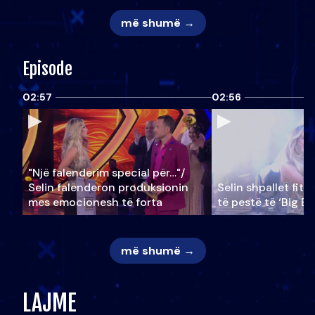
më shumë →
Episode
02:57
02:56
"Një falenderim special për…"/
Selin falënderon produksionin
Selin shpallet fitu
mes emocionesh të forta
të pestë të ‘Big Br
më shumë →
LAJME