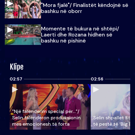
"Mora fjalë"/ Finalistët këndojnë së
bashku në oborr
Momente të bukura në shtëpi/
Laerti dhe Rozana hidhen së
bashku në pishinë
Klipe
02:57
02:56
"Një falenderim special për…"/
Selin falënderon produksionin
Selin shpallet fitu
mes emocionesh të forta
të pestë të ‘Big Br