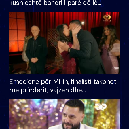
kush është banori i parë që lë
shtëpinë dhe humb mundësinë për
të fituar çmimin e madh
Emocione për Mirin, finalisti takohet
me prindërit, vajzën dhe
bashkëshorten: S’kemi ndonjë letër
divorci apo jo?