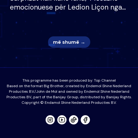
emocionuese për Ledion Liçon nga
nëna dhe fëmijët e tij, moderatori
nuk i mban dot lotët: Nuk meritoj…
më shumë →
This programme has been produced by:
Top Channel
Based on the format Big Brother, created by Endemol Shine Nederland
Producties B.V./John de Mol and owned by Endemol Shine Nederland
Producties BV., part of the Banijay Group, distributed by Banijay Rights.
Copyright © Endamol Shine Nederland Producties B.V.