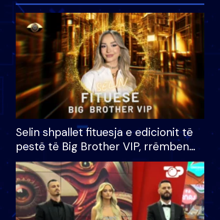
Selin shpallet fituesja e edicionit të
pestë të Big Brother VIP, rrëmben
çmimin e madh prej 100 mijë eurosh