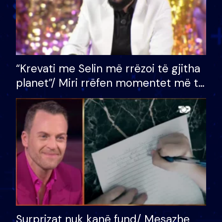
“Krevati me Selin më rrëzoi të gjitha
planet”/ Miri rrëfen momentet më të
bukura në shtëpinë e BB VIP: Do më
mungojë zilja e mëngjesit kur…
Surprizat nuk kanë fund/ Mesazhe