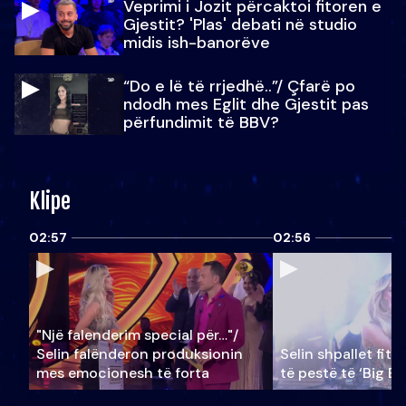
Veprimi i Jozit përcaktoi fitoren e
Gjestit? 'Plas' debati në studio
midis ish-banorëve
“Do e lë të rrjedhë..”/ Çfarë po
ndodh mes Eglit dhe Gjestit pas
përfundimit të BBV?
Klipe
02:57
02:56
"Një falenderim special për…"/
Selin falënderon produksionin
Selin shpallet fitu
mes emocionesh të forta
të pestë të ‘Big Br