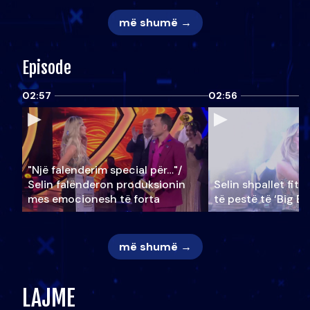
më shumë →
Episode
02:57
02:56
"Një falenderim special për…"/
Selin falënderon produksionin
Selin shpallet fitu
mes emocionesh të forta
të pestë të ‘Big Br
më shumë →
LAJME