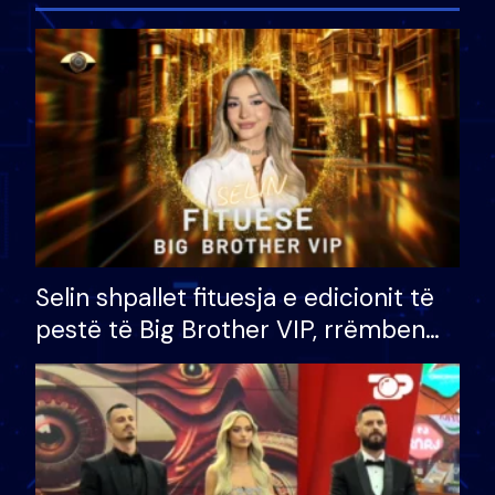
Selin shpallet fituesja e edicionit të
pestë të Big Brother VIP, rrëmben
çmimin e madh prej 100 mijë eurosh