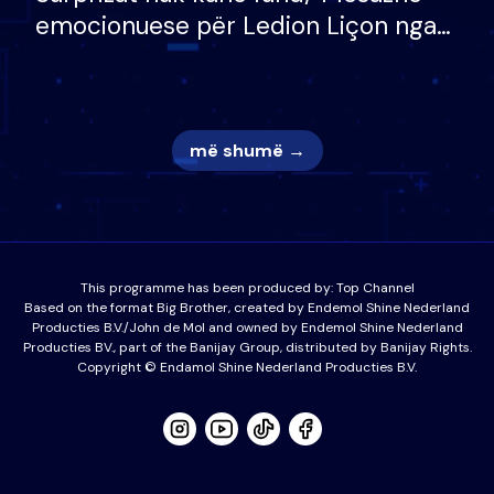
emocionuese për Ledion Liçon nga
nëna dhe fëmijët e tij, moderatori
nuk i mban dot lotët: Nuk meritoj…
më shumë →
This programme has been produced by:
Top Channel
Based on the format Big Brother, created by Endemol Shine Nederland
Producties B.V./John de Mol and owned by Endemol Shine Nederland
Producties BV., part of the Banijay Group, distributed by Banijay Rights.
Copyright © Endamol Shine Nederland Producties B.V.