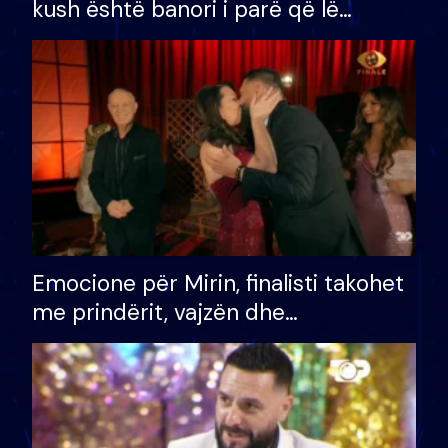
kush është banori i parë që lë
shtëpinë dhe humb mundësinë për
të fituar çmimin e madh
Emocione për Mirin, finalisti takohet
me prindërit, vajzën dhe
bashkëshorten: S’kemi ndonjë letër
divorci apo jo?