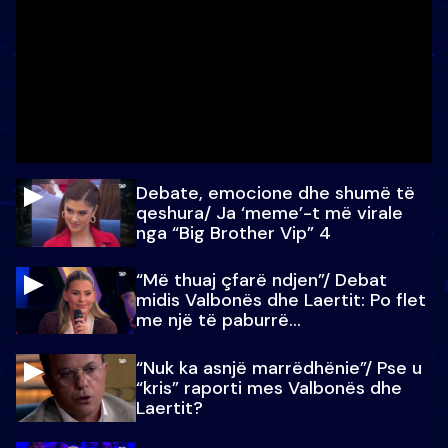
Debate, emocione dhe shumë të
qeshura/ Ja ‘meme’-t më virale
nga “Big Brother Vip” 4
“Më thuaj çfarë ndjen”/ Debat
midis Valbonës dhe Laertit: Po flet
me një të paburrë...
“Nuk ka asnjë marrëdhënie”/ Pse u
“kris” raporti mes Valbonës dhe
Laertit?