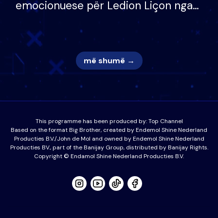
emocionuese për Ledion Liçon nga
nëna dhe fëmijët e tij, moderatori
nuk i mban dot lotët: Nuk meritoj…
më shumë →
This programme has been produced by:
Top Channel
Based on the format Big Brother, created by Endemol Shine Nederland
Producties B.V./John de Mol and owned by Endemol Shine Nederland
Producties BV., part of the Banijay Group, distributed by Banijay Rights.
Copyright © Endamol Shine Nederland Producties B.V.