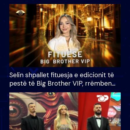
Selin shpallet fituesja e edicionit të
pestë të Big Brother VIP, rrëmben
çmimin e madh prej 100 mijë eurosh