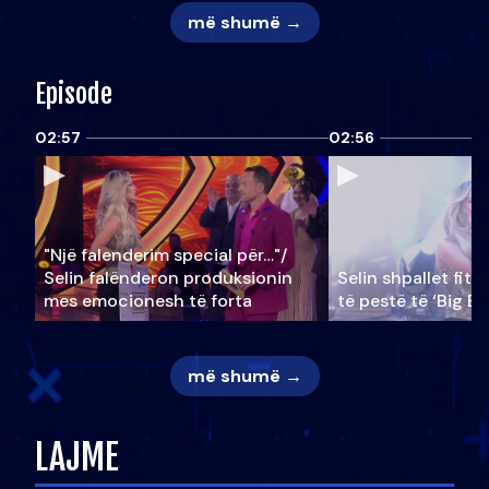
më shumë →
Episode
02:57
02:56
"Një falenderim special për…"/
Selin falënderon produksionin
Selin shpallet fitu
mes emocionesh të forta
të pestë të ‘Big Br
më shumë →
LAJME