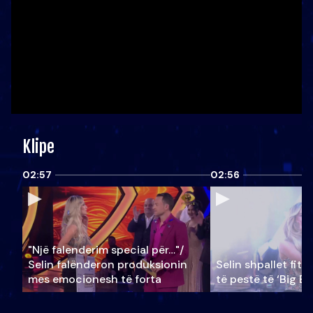
Klipe
02:57
02:56
"Një falenderim special për…"/
Selin falënderon produksionin
Selin shpallet fitu
mes emocionesh të forta
të pestë të ‘Big Br