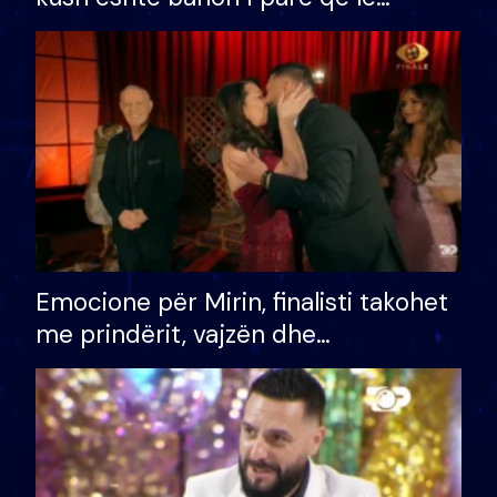
shtëpinë dhe humb mundësinë për
të fituar çmimin e madh
Emocione për Mirin, finalisti takohet
me prindërit, vajzën dhe
bashkëshorten: S’kemi ndonjë letër
divorci apo jo?