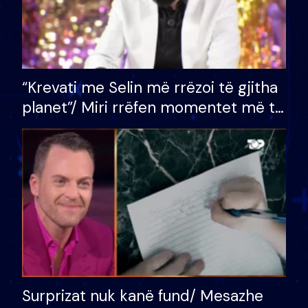
“Krevati me Selin më rrëzoi të gjitha
planet”/ Miri rrëfen momentet më të
bukura në shtëpinë e BB VIP: Do më
mungojë zilja e mëngjesit kur…
Surprizat nuk kanë fund/ Mesazhe