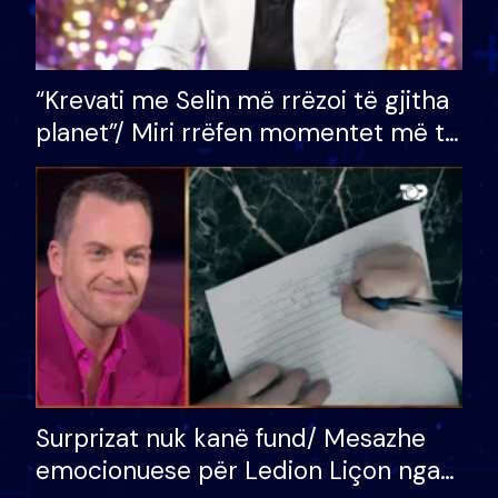
“Krevati me Selin më rrëzoi të gjitha
planet”/ Miri rrëfen momentet më të
bukura në shtëpinë e BB VIP: Do më
mungojë zilja e mëngjesit kur…
Surprizat nuk kanë fund/ Mesazhe
emocionuese për Ledion Liçon nga