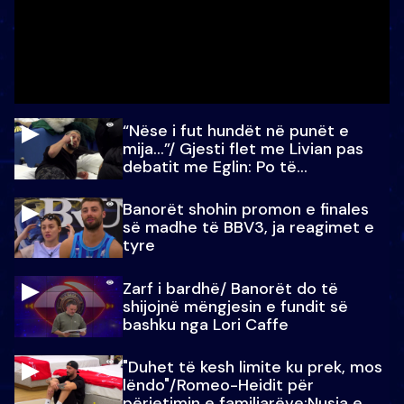
“Nëse i fut hundët në punët e
mija…”/ Gjesti flet me Livian pas
debatit me Eglin: Po të
paralajmëroj
Banorët shohin promon e finales
së madhe të BBV3, ja reagimet e
tyre
Zarf i bardhë/ Banorët do të
shijojnë mëngjesin e fundit së
bashku nga Lori Caffe
"Duhet të kesh limite ku prek, mos
lëndo"/Romeo-Heidit për
përjetimin e familjarëve:Nusja e