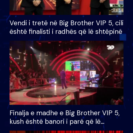
Vendi i tretë në Big Brother VIP 5, cili
është finalisti i radhës që lë shtëpinë
Finalja e madhe e Big Brother VIP 5,
kush është banori i parë që lë
shtëpinë dhe humb mundësinë për