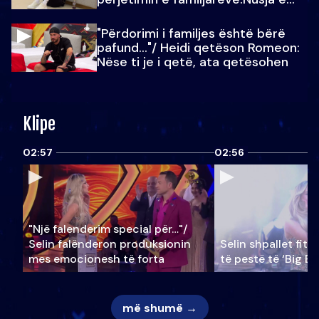
Julit…
"Përdorimi i familjes është bërë
pafund…"/ Heidi qetëson Romeon:
Nëse ti je i qetë, ata qetësohen
Klipe
02:57
02:56
"Një falenderim special për…"/
Selin falënderon produksionin
Selin shpallet fitu
mes emocionesh të forta
të pestë të ‘Big Br
më shumë →