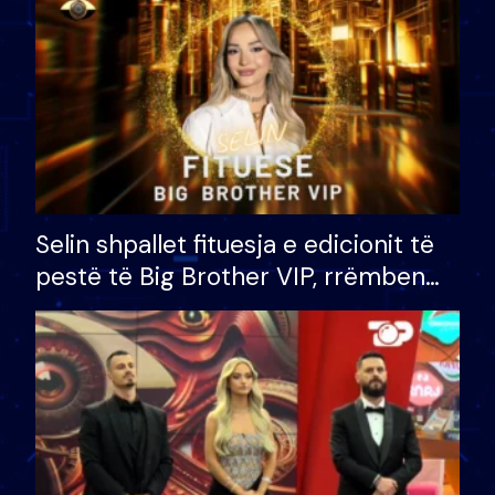
Selin shpallet fituesja e edicionit të
pestë të Big Brother VIP, rrëmben
çmimin e madh prej 100 mijë eurosh