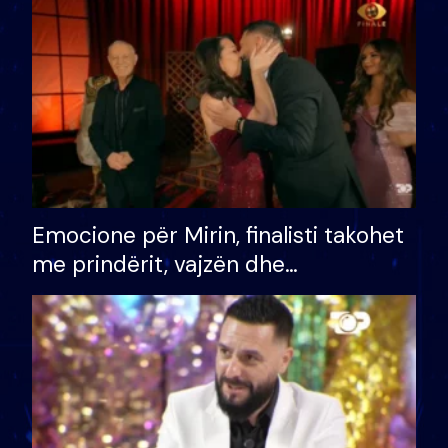
të fituar çmimin e madh
Emocione për Mirin, finalisti takohet
me prindërit, vajzën dhe
bashkëshorten: S’kemi ndonjë letër
divorci apo jo?