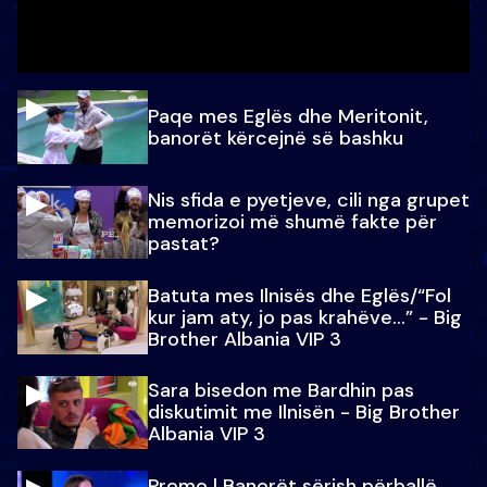
Paqe mes Eglës dhe Meritonit,
banorët kërcejnë së bashku
Nis sfida e pyetjeve, cili nga grupet
memorizoi më shumë fakte për
pastat?
Batuta mes Ilnisës dhe Eglës/“Fol
kur jam aty, jo pas krahëve…” - Big
Brother Albania VIP 3
Sara bisedon me Bardhin pas
diskutimit me Ilnisën - Big Brother
Albania VIP 3
Promo l Banorët sërish përballë