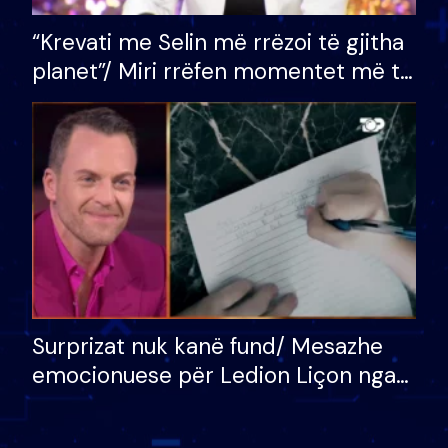
“Krevati me Selin më rrëzoi të gjitha
planet”/ Miri rrëfen momentet më të
bukura në shtëpinë e BB VIP: Do më
mungojë zilja e mëngjesit kur…
Surprizat nuk kanë fund/ Mesazhe
emocionuese për Ledion Liçon nga
nëna dhe fëmijët e tij, moderatori
nuk i mban dot lotët: Nuk meritoj…