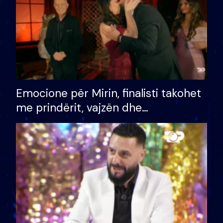
Emocione për Mirin, finalisti takohet
me prindërit, vajzën dhe
bashkëshorten: S’kemi ndonjë letër
divorci apo jo?