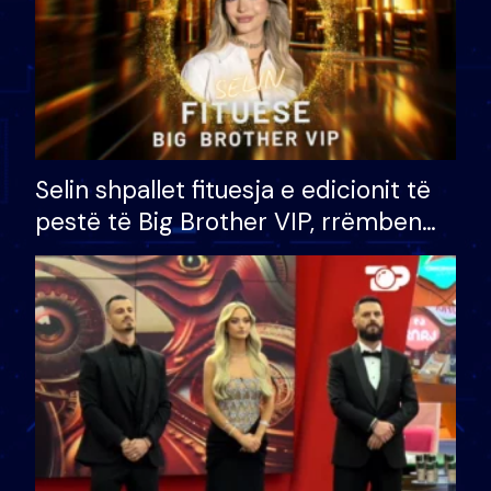
Selin shpallet fituesja e edicionit të
pestë të Big Brother VIP, rrëmben
çmimin e madh prej 100 mijë eurosh