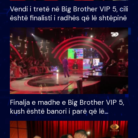
Vendi i tretë në Big Brother VIP 5, cili
është finalisti i radhës që lë shtëpinë
Finalja e madhe e Big Brother VIP 5,
kush është banori i parë që lë
shtëpinë dhe humb mundësinë për
të fituar çmimin e madh