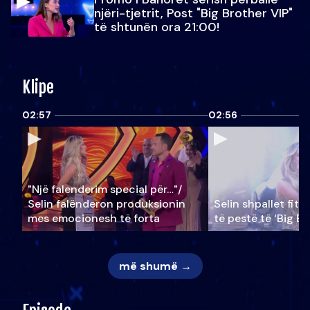
njëri-tjetrit, Post "Big Brother VIP"
të shtunën ora 21:00!
Klipe
02:57
02:56
"Një falenderim special për…"/
Selin falënderon produksionin
Selin shpallet fitu
mes emocionesh të forta
të pestë të ‘Big Br
më shumë →