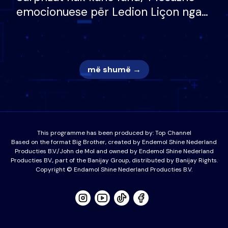
emocionuese për Ledion Liçon nga
nëna dhe fëmijët e tij, moderatori
nuk i mban dot lotët: Nuk meritoj…
më shumë →
This programme has been produced by:
Top Channel
Based on the format Big Brother, created by Endemol Shine Nederland
Producties B.V./John de Mol and owned by Endemol Shine Nederland
Producties BV., part of the Banijay Group, distributed by Banijay Rights.
Copyright © Endamol Shine Nederland Producties B.V.