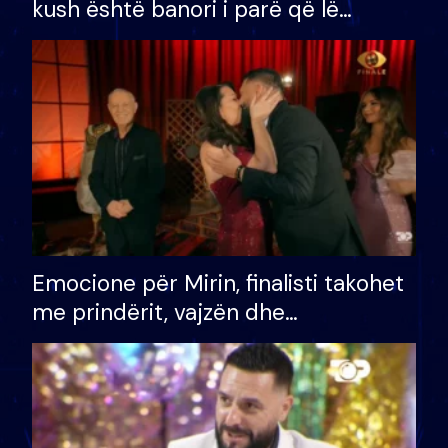
kush është banori i parë që lë
shtëpinë dhe humb mundësinë për
të fituar çmimin e madh
Emocione për Mirin, finalisti takohet
me prindërit, vajzën dhe
bashkëshorten: S’kemi ndonjë letër
divorci apo jo?