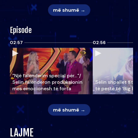
më shumë →
Episode
02:57
02:56
"Një falenderim special për…"/
Selin falënderon produksionin
Selin shpallet fitu
mes emocionesh të forta
të pestë të ‘Big Br
më shumë →
LAJME