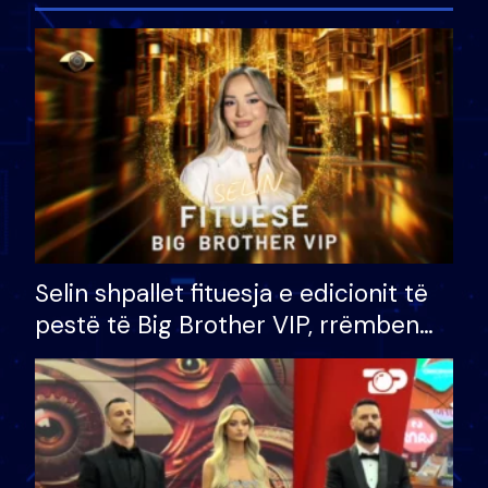
Selin shpallet fituesja e edicionit të
pestë të Big Brother VIP, rrëmben
çmimin e madh prej 100 mijë eurosh