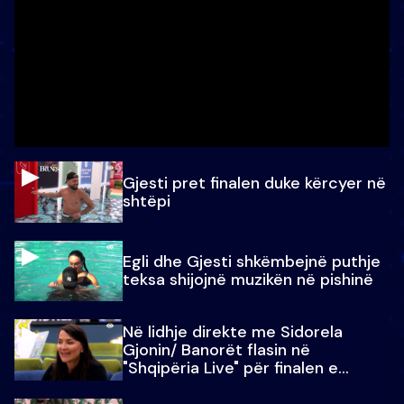
Gjesti pret finalen duke kërcyer në
shtëpi
Egli dhe Gjesti shkëmbejnë puthje
teksa shijojnë muzikën në pishinë
Në lidhje direkte me Sidorela
Gjonin/ Banorët flasin në
"Shqipëria Live" për finalen e
madhe