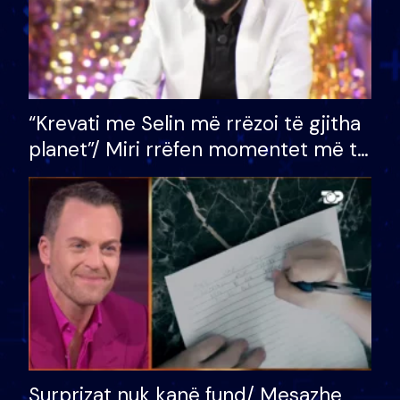
“Krevati me Selin më rrëzoi të gjitha
planet”/ Miri rrëfen momentet më të
bukura në shtëpinë e BB VIP: Do më
mungojë zilja e mëngjesit kur…
Surprizat nuk kanë fund/ Mesazhe