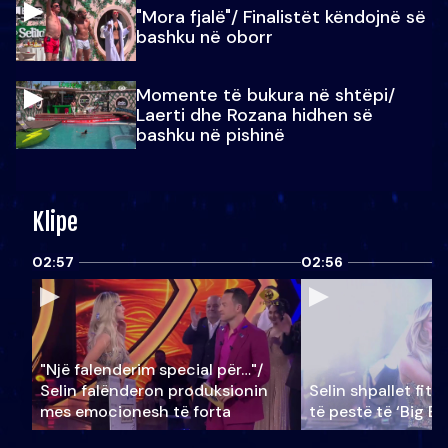
"Mora fjalë"/ Finalistët këndojnë së
bashku në oborr
Momente të bukura në shtëpi/
Laerti dhe Rozana hidhen së
bashku në pishinë
Klipe
02:57
02:56
"Një falenderim special për…"/
Selin falënderon produksionin
Selin shpallet fitu
mes emocionesh të forta
të pestë të ‘Big Br