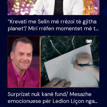
“Krevati me Selin më rrëzoi të gjitha
planet”/ Miri rrëfen momentet më të
bukura në shtëpinë e BB VIP: Do më
mungojë zilja e mëngjesit kur…
Surprizat nuk kanë fund/ Mesazhe
emocionuese për Ledion Liçon nga