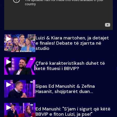
Luizi & Kiara martohen, ja detajet
e finales! Debate të zjarrta në
studio
Çfarë karakteristikash duhet të
ketë fituesi i BBVIP?
Sipas Ed Manushit & Zefina
Hasanit, shqiptarët duan...
Ed Manushi: "S’jam i sigurt që këtë
BBVIP e fiton Luizi, ja pse!"