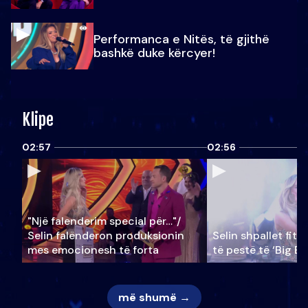
Performanca e Nitës, të gjithë
bashkë duke kërcyer!
Klipe
02:57
02:56
"Një falenderim special për…"/
Selin falënderon produksionin
Selin shpallet fitu
mes emocionesh të forta
të pestë të ‘Big Br
më shumë →