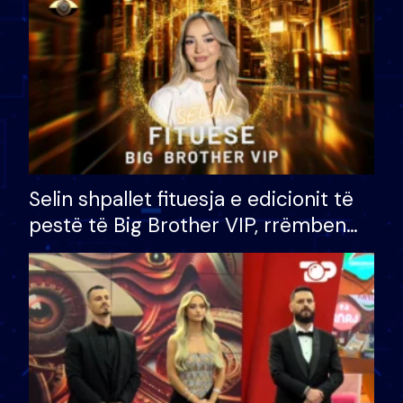
Selin shpallet fituesja e edicionit të
pestë të Big Brother VIP, rrëmben
çmimin e madh prej 100 mijë eurosh