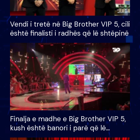
Vendi i tretë në Big Brother VIP 5, cili
është finalisti i radhës që lë shtëpinë
Finalja e madhe e Big Brother VIP 5,
kush është banori i parë që lë
shtëpinë dhe humb mundësinë për