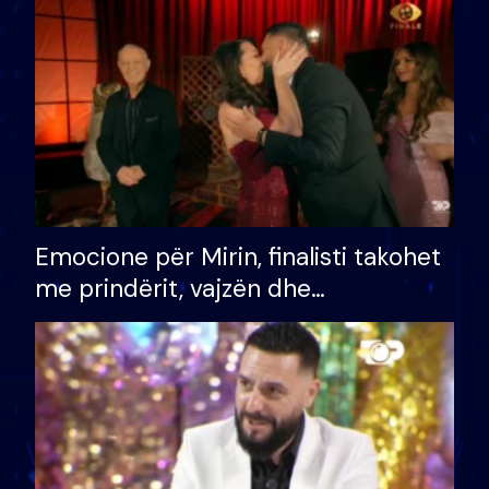
të fituar çmimin e madh
Emocione për Mirin, finalisti takohet
me prindërit, vajzën dhe
bashkëshorten: S’kemi ndonjë letër
divorci apo jo?