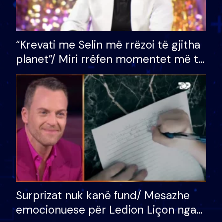
“Krevati me Selin më rrëzoi të gjitha
planet”/ Miri rrëfen momentet më të
bukura në shtëpinë e BB VIP: Do më
mungojë zilja e mëngjesit kur…
Surprizat nuk kanë fund/ Mesazhe
emocionuese për Ledion Liçon nga