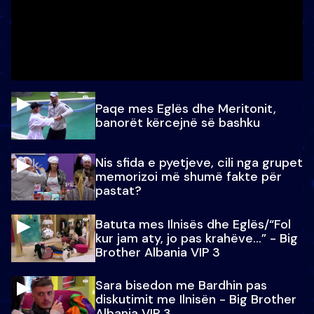
Paqe mes Eglës dhe Meritonit,
banorët kërcejnë së bashku
Nis sfida e pyetjeve, cili nga grupet
memorizoi më shumë fakte për
pastat?
Batuta mes Ilnisës dhe Eglës/“Fol
kur jam aty, jo pas krahëve…” - Big
Brother Albania VIP 3
Sara bisedon me Bardhin pas
diskutimit me Ilnisën - Big Brother
Albania VIP 3