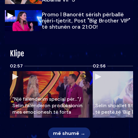
Promo l Banorët sërish përballë
njëri-tjetrit, Post "Big Brother VIP"
të shtunën ora 21:00!
Klipe
02:57
02:56
"Një falenderim special për…"/
Selin falënderon produksionin
Selin shpallet fitu
mes emocionesh të forta
të pestë të ‘Big Br
më shumë →