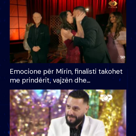
të fituar çmimin e madh
Emocione për Mirin, finalisti takohet
me prindërit, vajzën dhe
bashkëshorten: S’kemi ndonjë letër
divorci apo jo?