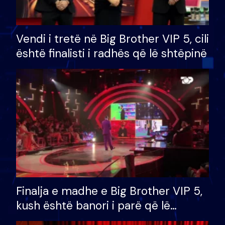
Vendi i tretë në Big Brother VIP 5, cili
është finalisti i radhës që lë shtëpinë
Finalja e madhe e Big Brother VIP 5,
kush është banori i parë që lë
shtëpinë dhe humb mundësinë për