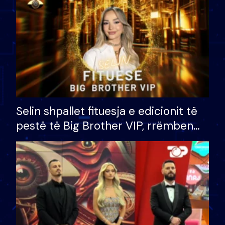
Selin shpallet fituesja e edicionit të
pestë të Big Brother VIP, rrëmben
çmimin e madh prej 100 mijë eurosh