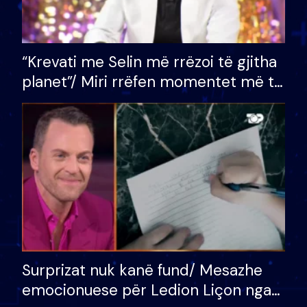
“Krevati me Selin më rrëzoi të gjitha
planet”/ Miri rrëfen momentet më të
bukura në shtëpinë e BB VIP: Do më
mungojë zilja e mëngjesit kur…
Surprizat nuk kanë fund/ Mesazhe
emocionuese për Ledion Liçon nga