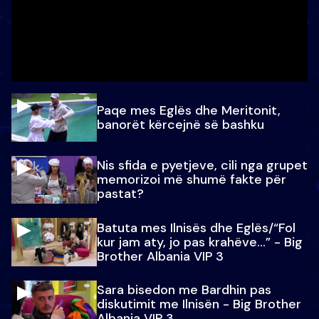
Paqe mes Eglës dhe Meritonit,
banorët kërcejnë së bashku
Nis sfida e pyetjeve, cili nga grupet
memorizoi më shumë fakte për
pastat?
Batuta mes Ilnisës dhe Eglës/“Fol
kur jam aty, jo pas krahëve…” - Big
Brother Albania VIP 3
Sara bisedon me Bardhin pas
diskutimit me Ilnisën - Big Brother
Albania VIP 3