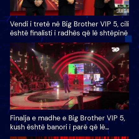
Vendi i tretë në Big Brother VIP 5, cili
është finalisti i radhës që lë shtëpinë
Finalja e madhe e Big Brother VIP 5,
kush është banori i parë që lë
shtëpinë dhe humb mundësinë për