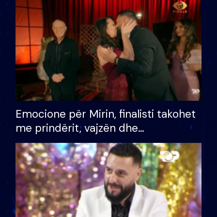
të fituar çmimin e madh
Emocione për Mirin, finalisti takohet
me prindërit, vajzën dhe
bashkëshorten: S’kemi ndonjë letër
divorci apo jo?