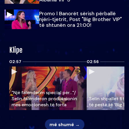
Promo l Banorët sërish përballë
njëri-tjetrit, Post "Big Brother VIP"
të shtunën ora 21:00!
Klipe
02:57
02:56
"Një falenderim special për…"/
Selin falënderon produksionin
Selin shpallet fitu
mes emocionesh të forta
të pestë të ‘Big Br
më shumë →