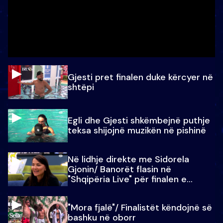
Gjesti pret finalen duke kërcyer në
shtëpi
Egli dhe Gjesti shkëmbejnë puthje
teksa shijojnë muzikën në pishinë
Në lidhje direkte me Sidorela
Gjonin/ Banorët flasin në
"Shqipëria Live" për finalen e
madhe
"Mora fjalë"/ Finalistët këndojnë së
bashku në oborr