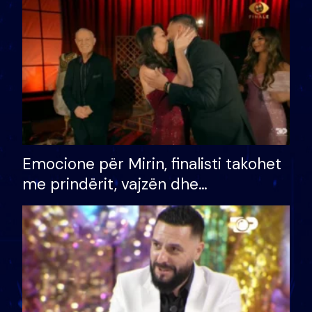
të fituar çmimin e madh
Emocione për Mirin, finalisti takohet
me prindërit, vajzën dhe
bashkëshorten: S’kemi ndonjë letër
divorci apo jo?