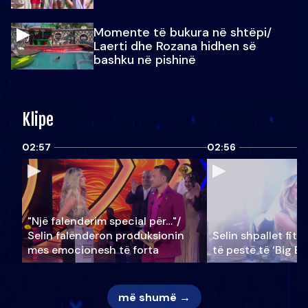
Momente të bukura në shtëpi/
Laerti dhe Rozana hidhen së
bashku në pishinë
Klipe
02:57
02:56
"Një falenderim special për…"/
Selin falënderon produksionin
Selin shpallet fitu
mes emocionesh të forta
të pestë të ‘Big Br
më shumë →