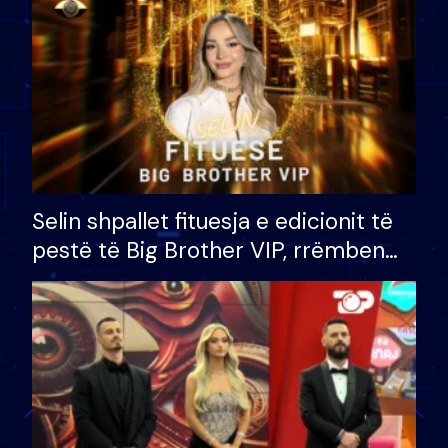
Selin shpallet fituesja e edicionit të
pestë të Big Brother VIP, rrëmben
çmimin e madh prej 100 mijë eurosh