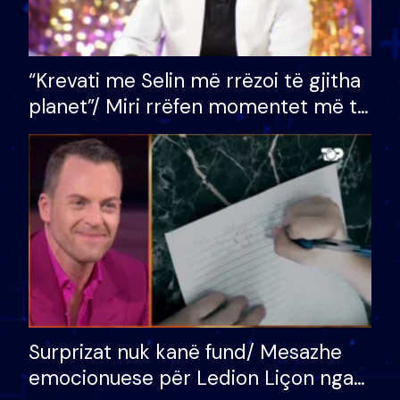
“Krevati me Selin më rrëzoi të gjitha
planet”/ Miri rrëfen momentet më të
bukura në shtëpinë e BB VIP: Do më
mungojë zilja e mëngjesit kur…
Surprizat nuk kanë fund/ Mesazhe
emocionuese për Ledion Liçon nga