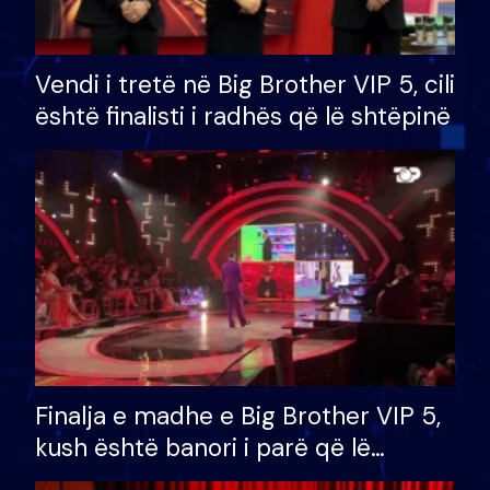
Vendi i tretë në Big Brother VIP 5, cili
është finalisti i radhës që lë shtëpinë
Finalja e madhe e Big Brother VIP 5,
kush është banori i parë që lë
shtëpinë dhe humb mundësinë për