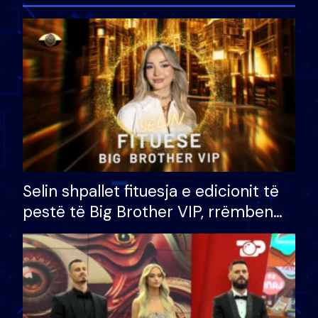
Selin shpallet fituesja e edicionit të
pestë të Big Brother VIP, rrëmben
çmimin e madh prej 100 mijë eurosh