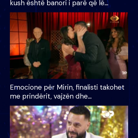
kush është banori i parë që lë
shtëpinë dhe humb mundësinë për
të fituar çmimin e madh
Emocione për Mirin, finalisti takohet
me prindërit, vajzën dhe
bashkëshorten: S’kemi ndonjë letër
divorci apo jo?