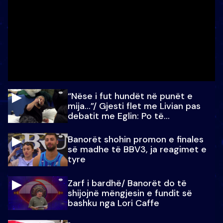
“Nëse i fut hundët në punët e
mija…”/ Gjesti flet me Livian pas
debatit me Eglin: Po të
paralajmëroj
Banorët shohin promon e finales
së madhe të BBV3, ja reagimet e
tyre
Zarf i bardhë/ Banorët do të
shijojnë mëngjesin e fundit së
bashku nga Lori Caffe