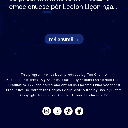
emocionuese për Ledion Liçon nga
nëna dhe fëmijët e tij, moderatori
nuk i mban dot lotët: Nuk meritoj…
më shumë →
This programme has been produced by:
Top Channel
Based on the format Big Brother, created by Endemol Shine Nederland
Producties B.V./John de Mol and owned by Endemol Shine Nederland
Producties BV., part of the Banijay Group, distributed by Banijay Rights.
Copyright © Endamol Shine Nederland Producties B.V.