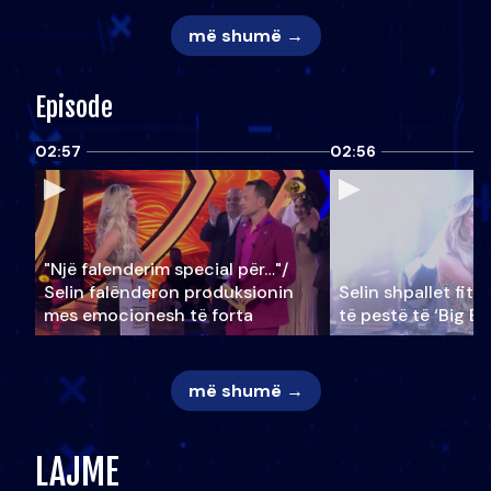
më shumë →
Episode
02:57
02:56
"Një falenderim special për…"/
Selin falënderon produksionin
Selin shpallet fitu
mes emocionesh të forta
të pestë të ‘Big Br
më shumë →
LAJME