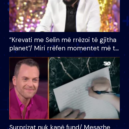
“Krevati me Selin më rrëzoi të gjitha
planet”/ Miri rrëfen momentet më të
bukura në shtëpinë e BB VIP: Do më
mungojë zilja e mëngjesit kur…
Surprizat nuk kanë fund/ Mesazhe