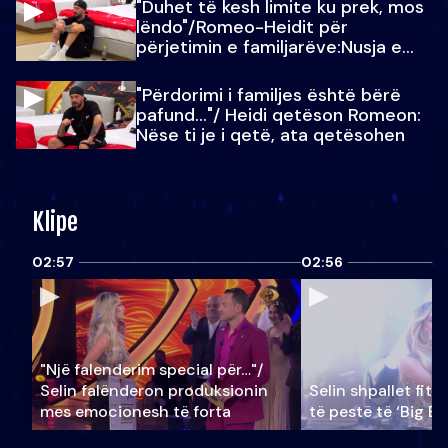
"Duhet të kesh limite ku prek, mos
lëndo"/Romeo-Heidit për
përjetimin e familjarëve:Nusja e
Julit…
"Përdorimi i familjes është bërë
pafund…"/ Heidi qetëson Romeon:
Nëse ti je i qetë, ata qetësohen
Klipe
02:57
02:56
"Një falenderim special për…"/
Selin falënderon produksionin
Selin shpallet fitu
mes emocionesh të forta
të pestë të ‘Big Br