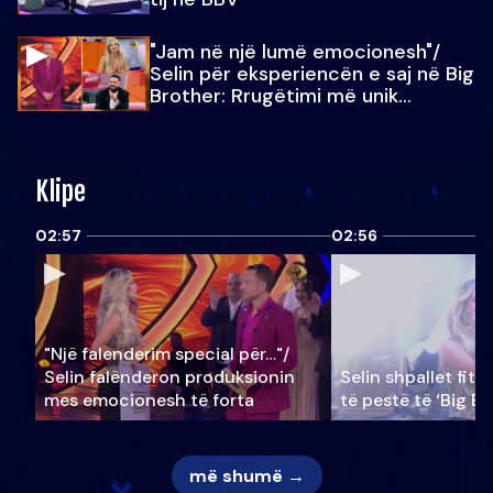
"Jam në një lumë emocionesh"/
Selin për eksperiencën e saj në Big
Brother: Rrugëtimi më unik…
Klipe
02:57
02:56
"Një falenderim special për…"/
Selin falënderon produksionin
Selin shpallet fitu
mes emocionesh të forta
të pestë të ‘Big Br
më shumë →