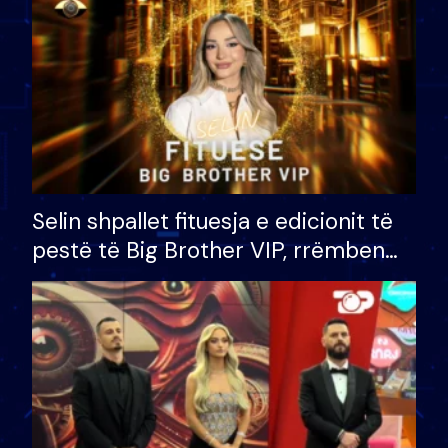
Selin shpallet fituesja e edicionit të
pestë të Big Brother VIP, rrëmben
çmimin e madh prej 100 mijë eurosh