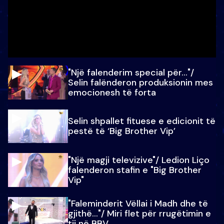
"Një falenderim special për…"/
Selin falënderon produksionin mes
emocionesh të forta
Selin shpallet fituese e edicionit të
pestë të ‘Big Brother Vip’
"Një magji televizive"/ Ledion Liço
falenderon stafin e "Big Brother
Vip"
"Faleminderit Vëllai i Madh dhe të
gjithë…"/ Miri flet për rrugëtimin e
tij në BBV