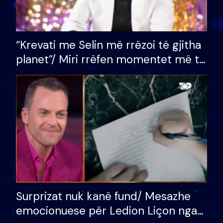
“Krevati me Selin më rrëzoi të gjitha
planet”/ Miri rrëfen momentet më të
bukura në shtëpinë e BB VIP: Do më
mungojë zilja e mëngjesit kur…
Surprizat nuk kanë fund/ Mesazhe
emocionuese për Ledion Liçon nga