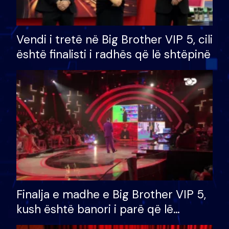
Vendi i tretë në Big Brother VIP 5, cili
është finalisti i radhës që lë shtëpinë
Finalja e madhe e Big Brother VIP 5,
kush është banori i parë që lë
shtëpinë dhe humb mundësinë për