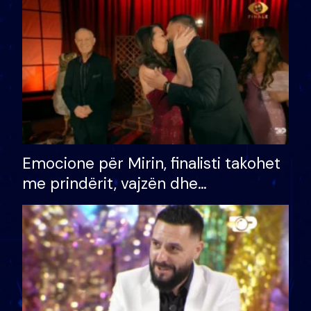
të fituar çmimin e madh
Emocione për Mirin, finalisti takohet
me prindërit, vajzën dhe
bashkëshorten: S’kemi ndonjë letër
divorci apo jo?