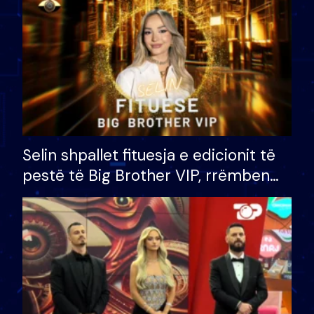
Selin shpallet fituesja e edicionit të
pestë të Big Brother VIP, rrëmben
çmimin e madh prej 100 mijë eurosh