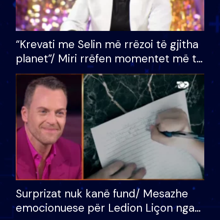
“Krevati me Selin më rrëzoi të gjitha
planet”/ Miri rrëfen momentet më të
bukura në shtëpinë e BB VIP: Do më
mungojë zilja e mëngjesit kur…
Surprizat nuk kanë fund/ Mesazhe
emocionuese për Ledion Liçon nga