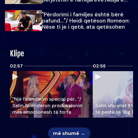
Julit…
"Përdorimi i familjes është bërë
pafund…"/ Heidi qetëson Romeon:
Nëse ti je i qetë, ata qetësohen
Klipe
02:57
02:56
"Një falenderim special për…"/
Selin falënderon produksionin
Selin shpallet fitu
mes emocionesh të forta
të pestë të ‘Big Br
më shumë →