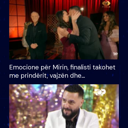
të fituar çmimin e madh
Emocione për Mirin, finalisti takohet
me prindërit, vajzën dhe
bashkëshorten: S’kemi ndonjë letër
divorci apo jo?