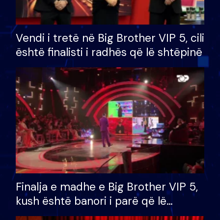
Vendi i tretë në Big Brother VIP 5, cili
është finalisti i radhës që lë shtëpinë
Finalja e madhe e Big Brother VIP 5,
kush është banori i parë që lë
shtëpinë dhe humb mundësinë për