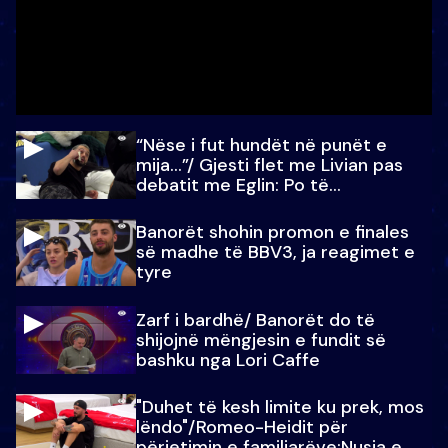
“Nëse i fut hundët në punët e
mija…”/ Gjesti flet me Livian pas
debatit me Eglin: Po të
paralajmëroj
Banorët shohin promon e finales
së madhe të BBV3, ja reagimet e
tyre
Zarf i bardhë/ Banorët do të
shijojnë mëngjesin e fundit së
bashku nga Lori Caffe
"Duhet të kesh limite ku prek, mos
lëndo"/Romeo-Heidit për
përjetimin e familjarëve:Nusja e