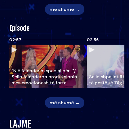
më shumë →
Episode
02:57
02:56
"Një falenderim special për…"/
Selin falënderon produksionin
Selin shpallet fitu
mes emocionesh të forta
të pestë të ‘Big Br
më shumë →
LAJME