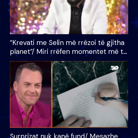
“Krevati me Selin më rrëzoi të gjitha
planet”/ Miri rrëfen momentet më të
bukura në shtëpinë e BB VIP: Do më
mungojë zilja e mëngjesit kur…
Surprizat nuk kanë fund/ Mesazhe