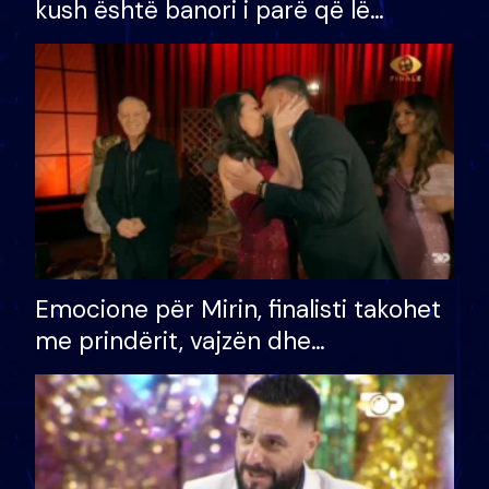
kush është banori i parë që lë
shtëpinë dhe humb mundësinë për
të fituar çmimin e madh
Emocione për Mirin, finalisti takohet
me prindërit, vajzën dhe
bashkëshorten: S’kemi ndonjë letër
divorci apo jo?