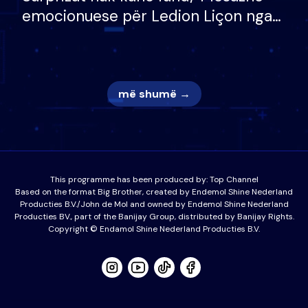
emocionuese për Ledion Liçon nga
nëna dhe fëmijët e tij, moderatori
nuk i mban dot lotët: Nuk meritoj…
më shumë →
This programme has been produced by:
Top Channel
Based on the format Big Brother, created by Endemol Shine Nederland
Producties B.V./John de Mol and owned by Endemol Shine Nederland
Producties BV., part of the Banijay Group, distributed by Banijay Rights.
Copyright © Endamol Shine Nederland Producties B.V.