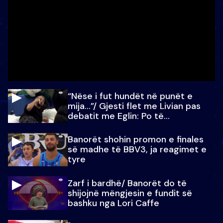
“Nëse i fut hundët në punët e
mija…”/ Gjesti flet me Livian pas
debatit me Eglin: Po të
paralajmëroj
Banorët shohin promon e finales
së madhe të BBV3, ja reagimet e
tyre
Zarf i bardhë/ Banorët do të
shijojnë mëngjesin e fundit së
bashku nga Lori Caffe