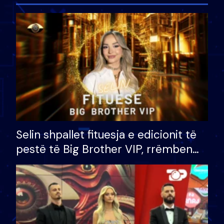
Selin shpallet fituesja e edicionit të
pestë të Big Brother VIP, rrëmben
çmimin e madh prej 100 mijë eurosh