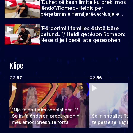
"Duhet të kesh limite ku prek, mos
lëndo"/Romeo-Heidit për
përjetimin e familjarëve:Nusja e
Julit…
"Përdorimi i familjes është bërë
pafund…"/ Heidi qetëson Romeon:
Nëse ti je i qetë, ata qetësohen
Klipe
02:57
02:56
"Një falenderim special për…"/
Selin falënderon produksionin
Selin shpallet fitu
mes emocionesh të forta
të pestë të ‘Big Br