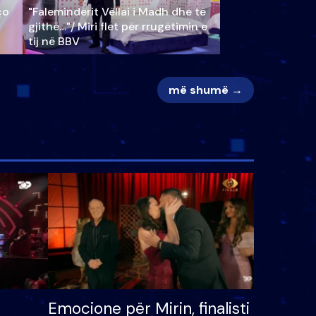
ço
"Faleminderit Vëllai i Madh dhe të
gjithë…"/ Miri flet për rrugëtimin e
tij në BBV
më shumë →
Emocione për Mirin, finalisti