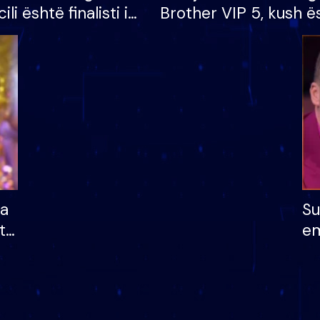
cili është finalisti i
Brother VIP 5, kush ë
 që lë shtëpinë
banori i parë që lë sh
dhe humb mundësinë
të fituar çmimin e m
ha
Su
të
em
më
në
nu