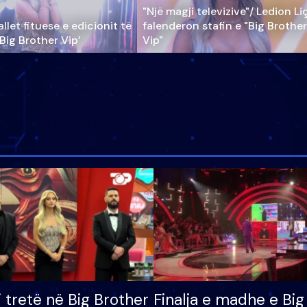
"Një magji televizive"/ Ledion Li
llet fituese e edicionit të
falenderon stafin e "Big Brother
‘Big Brother Vip’
Vip"
i tretë në Big Brother
Finalja e madhe e Big