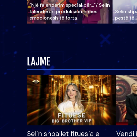
"Një falenderim special për…"/ Selin
falënderon produksionin mes
Selin shpa
emocionesh të forta
pestë të 
LAJME
Selin shpallet fituesja e
Vendi 