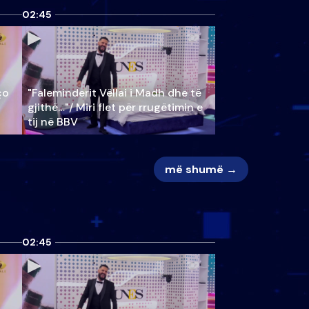
02:45
ço
"Faleminderit Vëllai i Madh dhe të
gjithë…"/ Miri flet për rrugëtimin e
tij në BBV
më shumë →
02:45