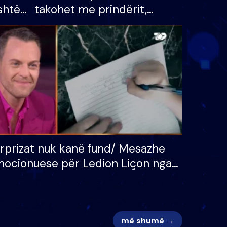
shtë
takohet me prindërit,
tëpinë
vajzën dhe bashkëshorten:
 për
S’kemi ndonjë letër divorci
adh
apo jo?
rprizat nuk kanë fund/ Mesazhe
ocionuese për Ledion Liçon nga
na dhe fëmijët e tij, moderatori
k i mban dot lotët: Nuk meritoj…
më shumë →