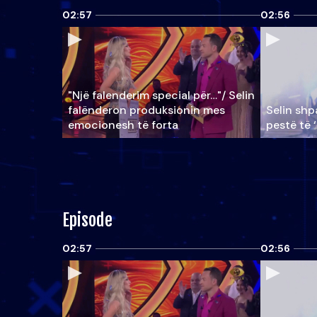
02:57
02:56
"Një falenderim special për…"/ Selin
falënderon produksionin mes
Selin shpa
emocionesh të forta
pestë të 
Episode
02:57
02:56