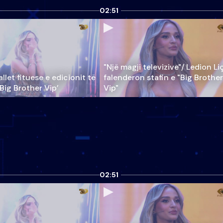
02:51
"Një magji televizive"/ Ledion Li
llet fituese e edicionit të
falenderon stafin e "Big Brother
‘Big Brother Vip’
Vip"
02:51