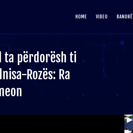
HOME
VIDEO
BANORË
 ta përdorësh ti
lnisa-Rozës: Ra
omeon