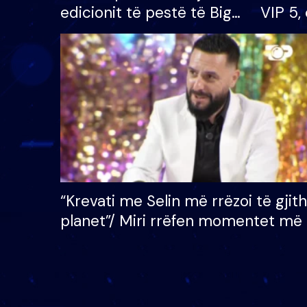
edicionit të pestë të Big
VIP 5, 
Brother VIP, rrëmben
radhës
çmimin e madh prej 100
mijë eurosh
“Krevati me Selin më rrëzoi të gjit
planet”/ Miri rrëfen momentet më 
bukura në shtëpinë e BB VIP: Do 
mungojë zilja e mëngjesit kur…