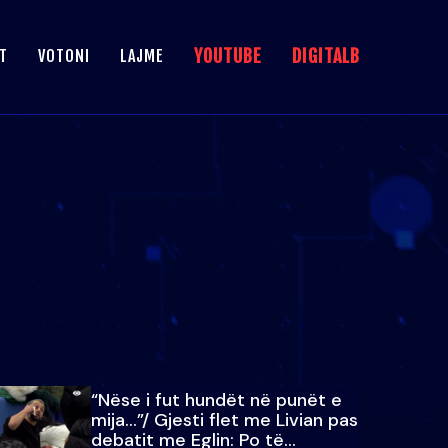
YOUTUBE
DIGITALB
T
VOTONI
LAJME
“Nëse i fut hundët në punët e
mija…”/ Gjesti flet me Livian pas
debatit me Eglin: Po të