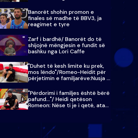
paralajmëroj
Banorët shohin promon e
finales së madhe të BBV3, ja
reagimet e tyre
Zarf i bardhë/ Banorët do të
shijojnë mëngjesin e fundit së
bashku nga Lori Caffe
"Duhet të kesh limite ku prek,
mos lëndo"/Romeo-Heidit për
përjetimin e familjarëve:Nusja e
Julit…
"Përdorimi i familjes është bërë
pafund…"/ Heidi qetëson
Romeon: Nëse ti je i qetë, ata
qetësohen