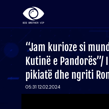
“Jam kurioze si mund
Kutinë e Pandorës”/ I
pikiatë dhe ngriti R
05:31 12.02.2024