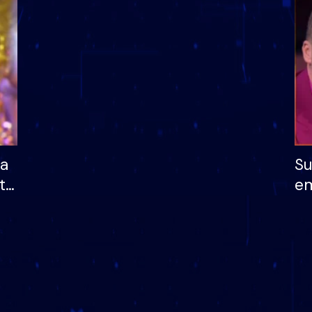
dhe humb mundësinë
të fituar çmimin e m
ha
Su
të
em
më
në
nu