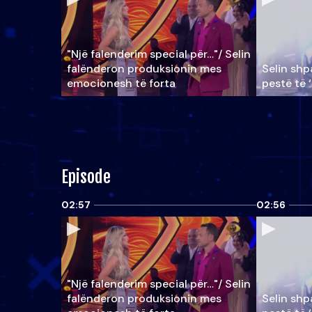
"Një falenderim special për…"/ Selin
falënderon produksionin mes
Selin shpa
emocionesh të forta
pestë të 
Episode
02:57
02:56
"Një falenderim special për…"/ Selin
falënderon produksionin mes
Selin shpa