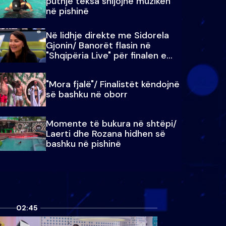
puthje teksa shijojnë muzikën
në pishinë
Në lidhje direkte me Sidorela
Gjonin/ Banorët flasin në
"Shqipëria Live" për finalen e
madhe
"Mora fjalë"/ Finalistët këndojnë
së bashku në oborr
Momente të bukura në shtëpi/
Laerti dhe Rozana hidhen së
bashku në pishinë
02:45