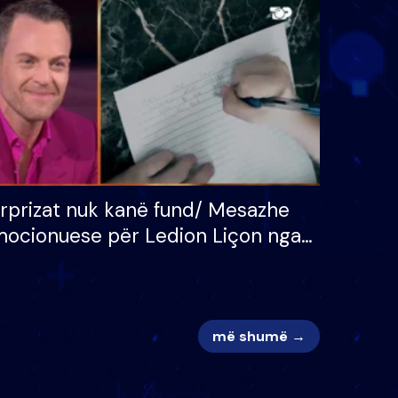
 për
S’kemi ndonjë letër divorci
adh
apo jo?
rprizat nuk kanë fund/ Mesazhe
ocionuese për Ledion Liçon nga
na dhe fëmijët e tij, moderatori
k i mban dot lotët: Nuk meritoj…
më shumë →