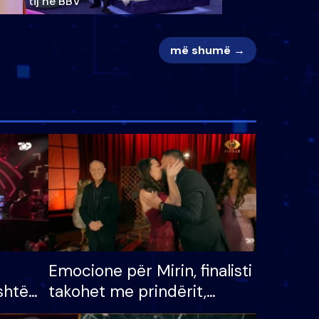
tij në BBV
më shumë →
Emocione për Mirin, finalisti
shtë
takohet me prindërit,
tëpinë
vajzën dhe bashkëshorten: