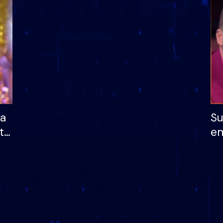
dhe humb mundësinë
të fituar çmimin e m
ha
Su
të
em
më
në
nu