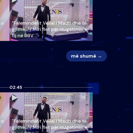
ço
"Faleminderit Vëllai i Madh dhe të
gjithë…"/ Miri flet për rrugëtimin e
tij në BBV
më shumë →
02:45
ço
"Faleminderit Vëllai i Madh dhe të
gjithë…"/ Miri flet për rrugëtimin e