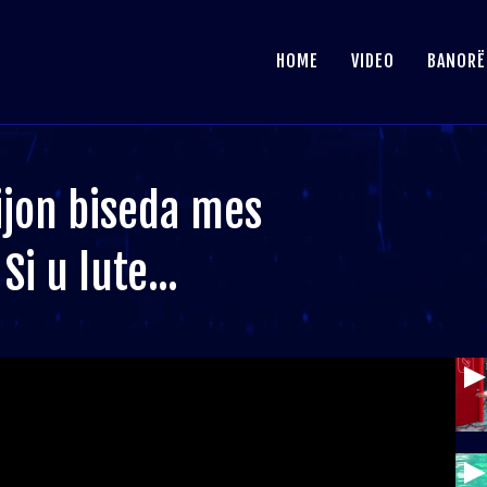
HOME
VIDEO
BANORË
ijon biseda mes
i u lute...