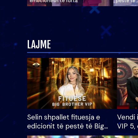
emocionesh të forta
pestë të 
LAJME
Selin shpallet fituesja e
Vendi 
edicionit të pestë të Big
VIP 5, 
Brother VIP, rrëmben
radhës