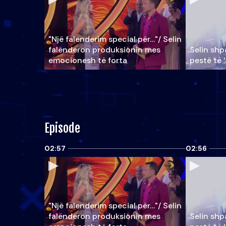
"Një falenderim special për…"/ Selin
falënderon produksionin mes
Selin shpa
emocionesh të forta
pestë të 
Episode
02:57
02:56
"Një falenderim special për…"/ Selin
falënderon produksionin mes
Selin shpa