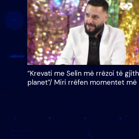
çmimin e madh prej 100
mijë eurosh
“Krevati me Selin më rrëzoi të gjit
planet”/ Miri rrëfen momentet më 
bukura në shtëpinë e BB VIP: Do 
mungojë zilja e mëngjesit kur…