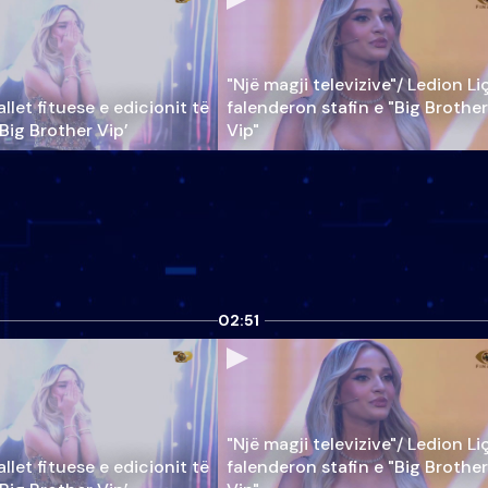
"Një magji televizive"/ Ledion Li
llet fituese e edicionit të
falenderon stafin e "Big Brother
‘Big Brother Vip’
Vip"
02:51
"Një magji televizive"/ Ledion Li
llet fituese e edicionit të
falenderon stafin e "Big Brother