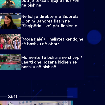
puthje teksa shijojnë muzikën
në pishinë
Në lidhje direkte me Sidorela
Gjonin/ Banorët flasin në
"Shqipëria Live" për finalen e
madhe
"Mora fjalë"/ Finalistët këndojnë
së bashku në oborr
Momente të bukura në shtëpi/
Laerti dhe Rozana hidhen së
bashku në pishinë
02:45