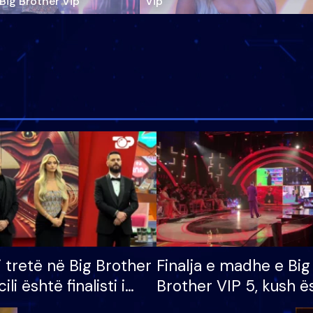
‘Big Brother Vip’
Vip"
i tretë në Big Brother
Finalja e madhe e Big
cili është finalisti i
Brother VIP 5, kush ë
 që lë shtëpinë
banori i parë që lë sh